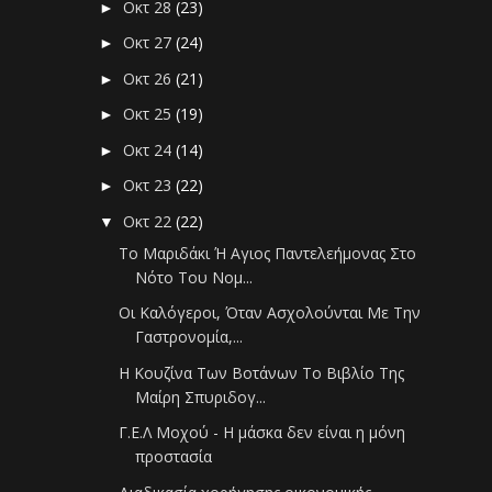
Οκτ 28
(23)
►
Οκτ 27
(24)
►
Οκτ 26
(21)
►
Οκτ 25
(19)
►
Οκτ 24
(14)
►
Οκτ 23
(22)
►
Οκτ 22
(22)
▼
Το Μαριδάκι Ή Αγιος Παντελεήμονας Στο
Νότο Του Νομ...
Οι Καλόγεροι, Όταν Ασχολούνται Με Την
Γαστρονομία,...
Η Κουζίνα Των Βοτάνων Το Βιβλίο Της
Μαίρη Σπυριδογ...
Γ.Ε.Λ Μοχού - Η μάσκα δεν είναι η μόνη
προστασία