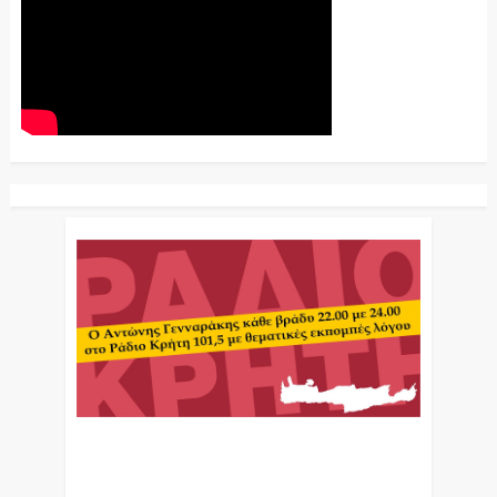
Ο Αντώνης Γενναράκης Στο Ράδιο Κρήτη Κάθε
Βράδυ Απο Τις 10 Έως Τις 12 Με Θεματικές
Εκπομπές Λόγου Και Μουσικής