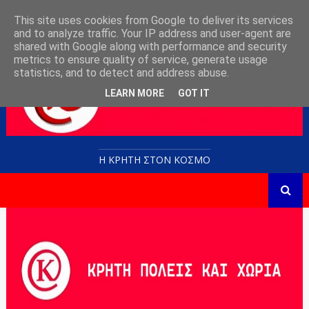
This site uses cookies from Google to deliver its services
and to analyze traffic. Your IP address and user-agent are
shared with Google along with performance and security
metrics to ensure quality of service, generate usage
statistics, and to detect and address abuse.
LEARN MORE
GOT IT
Η ΚΡΗΤΗ ΣΤΟN KOΣΜΟ