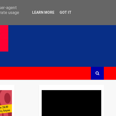
user-agent
erate usage
LEARN MORE
GOT IT