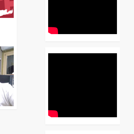
διο
 Έως
 Λόγου