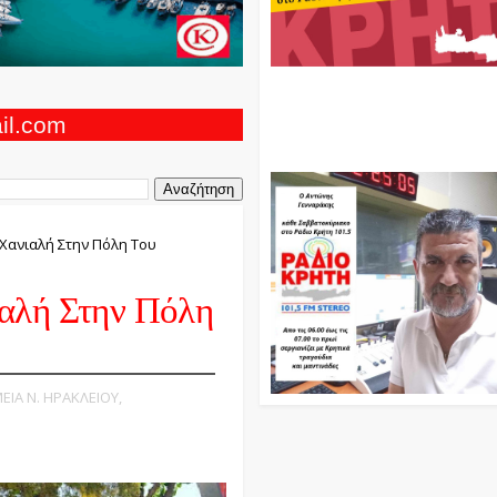
Ο Αντώνης Γενναράκης Στο Ρά
Κρήτη Κάθε Βράδυ Απο Τις 10
Τις 12 Με Θεματικές Εκπομπές
ail.com
Και Μουσικής
Χανιαλή Στην Πόλη Του
αλή Στην Πόλη
ΕΙΑ Ν. ΗΡΑΚΛΕΙΟΥ,