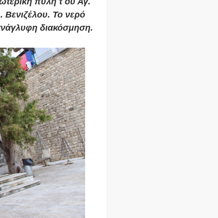
ωτερική πύλη τ ου Αγ.
 Βενιζέλου.
Το νερό
ανάγλυφη διακόσμηση.