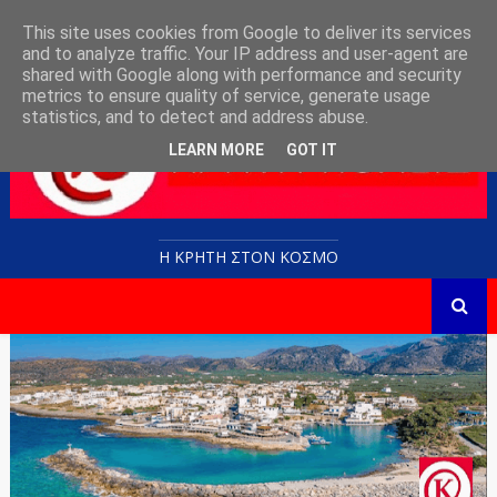
This site uses cookies from Google to deliver its services
and to analyze traffic. Your IP address and user-agent are
shared with Google along with performance and security
metrics to ensure quality of service, generate usage
statistics, and to detect and address abuse.
LEARN MORE
GOT IT
Η ΚΡΗΤΗ ΣΤΟN KOΣΜΟ