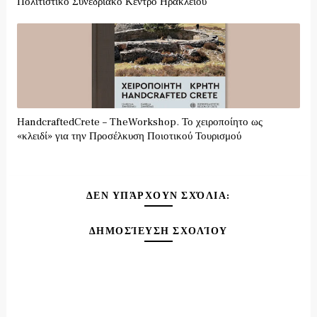
Πολιτιστικό Συνεδριακό Κέντρο Ηρακλείου
HandcraftedCrete – TheWorkshop. Το χειροποίητο ως
«κλειδί» για την Προσέλκυση Ποιοτικού Τουρισμού
ΔΕΝ ΥΠΆΡΧΟΥΝ ΣΧΌΛΙΑ:
ΔΗΜΟΣΊΕΥΣΗ ΣΧΟΛΊΟΥ