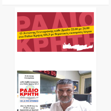
Ο Αντώνης Γενναράκης Στο Ράδιο Κρήτη Κάθε
Βράδυ Απο Τις 10 Έως Τις 12 Με Θεματικές
Εκπομπές Λόγου Και Μουσικής