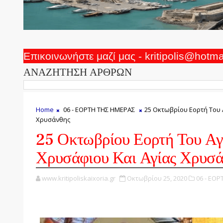
Επικοινωνήστε μαζί μας - kritipolis@hotm
ΑΝΑΖΗΤΗΣΗ ΑΡΘΡΩΝ
Home
06 - ΕΟΡΤΗ ΤΗΣ ΗΜΕΡΑΣ
25 Οκτωβρίου Εορτή Του 
Χρυσάνθης
25 Οκτωβρίου Εορτή Του Αγ
Χρυσάφιου Και Αγίας Χρυσά
www.kritipoliskaixoria.gr
Οκτωβρίου 25, 2020
06 - ΕΟΡ