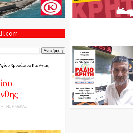
Ο Αντώνης Γενναράκης Στο Ρά
Κρήτη Κάθε Βράδυ Απο Τις 10
Τις 12 Με Θεματικές Εκπομπές
ail.com
Και Μουσικής
Αγίου Χρυσάφιου Και Αγίας
ίου
νθης
ΤΗ ΤΗΣ ΗΜΕΡΑΣ,