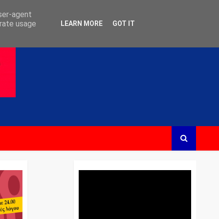
user-agent
erate usage
LEARN MORE
GOT IT