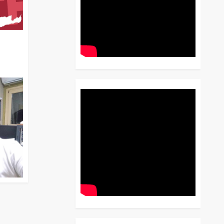
διο
 Έως
 Λόγου