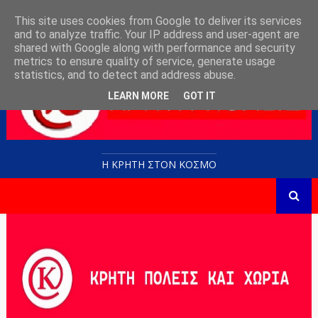
This site uses cookies from Google to deliver its services
and to analyze traffic. Your IP address and user-agent are
shared with Google along with performance and security
metrics to ensure quality of service, generate usage
statistics, and to detect and address abuse.
LEARN MORE
GOT IT
Η ΚΡΗΤΗ ΣΤΟN KOΣΜΟ