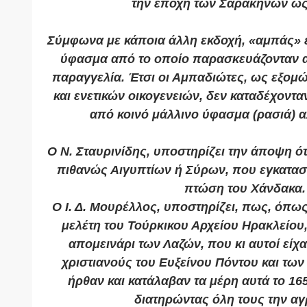
την εποχή των Σαρακηνών ως 
Σύμφωνα με κάποια άλλη εκδοχή, «αμπάς» ε
ύφασμα από το οποίο παρασκευάζονταν α
παραγγελία. Έτσι οι Αμπαδιώτες, ως εξομ
και ενετικών οικογενειών, δεν καταδέχοντ
από κοινό μάλλινο ύφασμα (ρασιά) 
Ο Ν. Σταυρινίδης, υποστηρίζει την άποψη ότ
πιθανώς Αιγυπτίων ή Σύρων, που εγκαταστ
πτώση του Χάνδακα.
Ο Ι. Δ. Μουρέλλος, υποστηρίζει, πως, όπως
μελέτη του Τούρκικου Αρχείου Ηρακλείου,
απομεινάρι των Λαζών, που κι αυτοί είχα
χριστιανούς του Ευξείνου Πόντου και τ
ήρθαν και κατάλαβαν τα μέρη αυτά το 165
διατηρώντας όλη τους την αγ