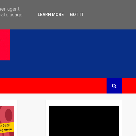
user-agent
erate usage
LEARN MORE
GOT IT