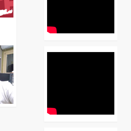
διο
 Έως
 Λόγου