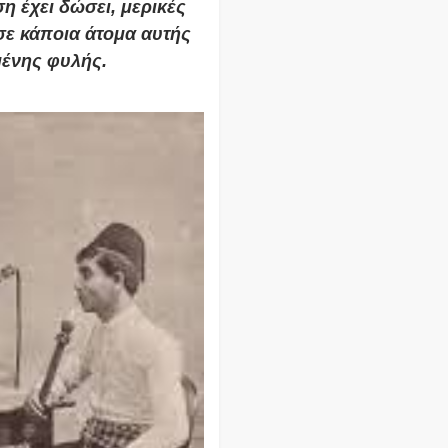
η έχει δώσει, μερικές
ε κάποια άτομα αυτής
μένης φυλής.