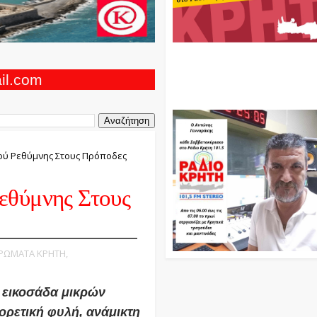
Ο Αντώνης Γενναράκης Στο Ρά
Κρήτη Κάθε Βράδυ Απο Τις 10
Τις 12 Με Θεματικές Εκπομπές
ail.com
Και Μουσικής
ού Ρεθύμνης Στους Πρόποδες
εθύμνης Στους
ΕΡΩΜΑΤΑ ΚΡΗΤΗ,
 εικοσάδα μικρών
ορετική φυλή, ανάμικτη