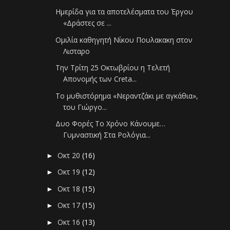
Ημερίδα για τα αποτελέσματα του Έργου
«Δράστες σε ...
Ομιλία καθηγητή Νίκου Πουλακακη στον
Λισταρο
Την Τρίτη 25 Οκτωβρίου η Τελετή
Απονομής των Creta...
Το μυθιστόρημα «Νεραντζάκι με αγκάθια»,
του Γιώργο...
Δυο Φορές Το Χρόνο Κάνουμε…
Γυμναστική Στα Ρολόγια...
Οκτ 20
(16)
►
Οκτ 19
(12)
►
Οκτ 18
(15)
►
Οκτ 17
(15)
►
Οκτ 16
(13)
►