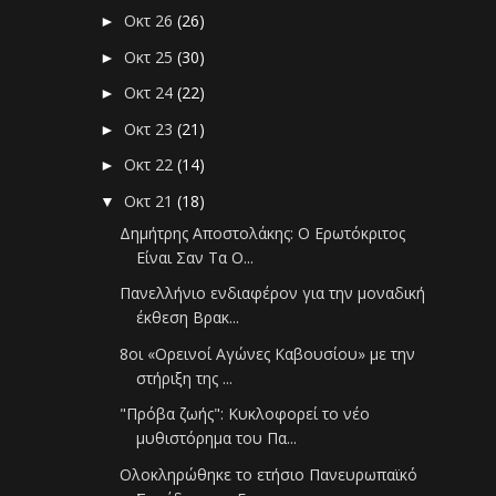
Οκτ 26
(26)
►
Οκτ 25
(30)
►
Οκτ 24
(22)
►
Οκτ 23
(21)
►
Οκτ 22
(14)
►
Οκτ 21
(18)
▼
Δημήτρης Αποστολάκης: Ο Ερωτόκριτος
Είναι Σαν Τα Ο...
Πανελλήνιο ενδιαφέρον για την μοναδική
έκθεση Βρακ...
8οι «Ορεινοί Αγώνες Καβουσίου» με την
στήριξη της ...
"Πρόβα ζωής": Κυκλοφορεί το νέο
μυθιστόρημα του Πα...
Ολοκληρώθηκε το ετήσιο Πανευρωπαϊκό