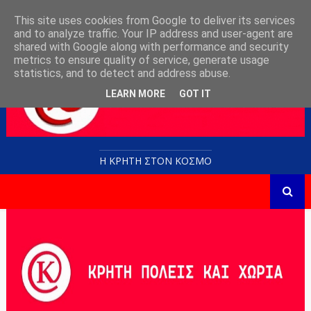
This site uses cookies from Google to deliver its services
and to analyze traffic. Your IP address and user-agent are
shared with Google along with performance and security
metrics to ensure quality of service, generate usage
statistics, and to detect and address abuse.
LEARN MORE
GOT IT
Η ΚΡΗΤΗ ΣΤΟN KOΣΜΟ