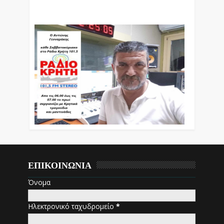
Βράδυ Απο Τις 10 Έως Τις 12 Με Θεματικές
Εκπομπές Λόγου Και Μουσικής
ΕΠΙΚΟΙΝΩΝΙΑ
Όνομα
Ηλεκτρονικό ταχυδρομείο
*