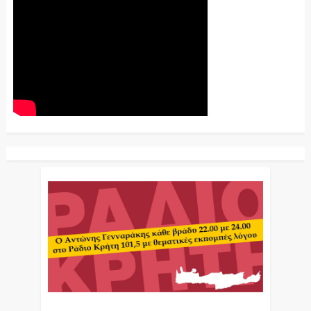
Ο Αντώνης Γενναράκης Στο Ράδιο Κρήτη Κάθε