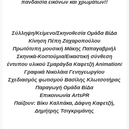
πανδαισία εικόνων και χρωμάτων!!
Σύλληψη/Κείμενο/Σκηνοθεσία Ομάδα ΒίΔα
Κίνηση Πέπη Ζαχαροπούλου
Πρωτότυπη μουσική Μάκης Παπαγαβριήλ
Σκηνικά-Κοστούμια/Εικαστική σύνθεση
έντυπου υλικού Σμαράγδα Καφετζή Αnimation/
Γραφικά Νικολάια Γενηγεωργίου
Σχεδιασμός φωτισμού Βασίλης Κλωτσοτήρας
Παραγωγή Ομάδα ΒίΔα
Επικοινωνία ArtsPR
Παίζουν: Βίκυ Καλπάκα, Δάφνη Καφετζή,
Δημήτρης Τσιγκριμάνης