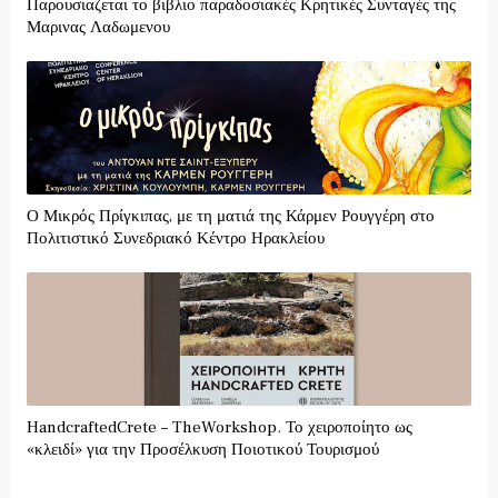
Παρουσιαζεται το βιβλιο παραδοσιακές Κρητικές Συνταγές της
Μαρινας Λαδωμενου
Ο Μικρός Πρίγκιπας, με τη ματιά της Κάρμεν Ρουγγέρη στο
Πολιτιστικό Συνεδριακό Κέντρο Ηρακλείου
HandcraftedCrete – TheWorkshop. Το χειροποίητο ως
«κλειδί» για την Προσέλκυση Ποιοτικού Τουρισμού