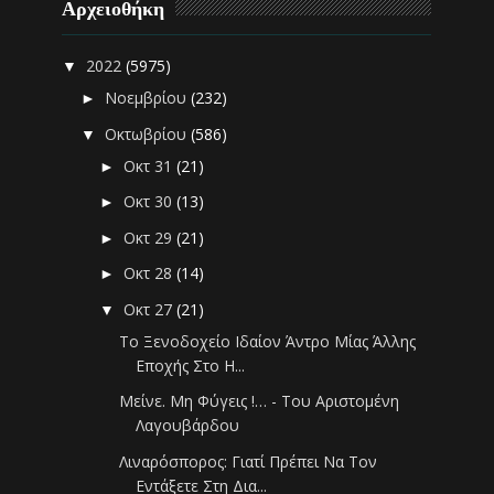
Αρχειοθήκη
2022
(5975)
▼
Νοεμβρίου
(232)
►
Οκτωβρίου
(586)
▼
Οκτ 31
(21)
►
Οκτ 30
(13)
►
Οκτ 29
(21)
►
Οκτ 28
(14)
►
Οκτ 27
(21)
▼
Tο Ξενοδοχείο Ιδαίον Άντρο Μίας Άλλης
Εποχής Στο Η...
Μείνε. Μη Φύγεις !… - Του Αριστομένη
Λαγουβάρδου
Λιναρόσπορος: Γιατί Πρέπει Να Τον
Εντάξετε Στη Δια...