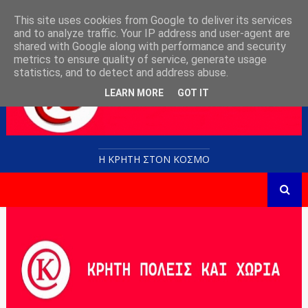
This site uses cookies from Google to deliver its services
and to analyze traffic. Your IP address and user-agent are
shared with Google along with performance and security
metrics to ensure quality of service, generate usage
statistics, and to detect and address abuse.
LEARN MORE
GOT IT
Η ΚΡΗΤΗ ΣΤΟN KOΣΜΟ