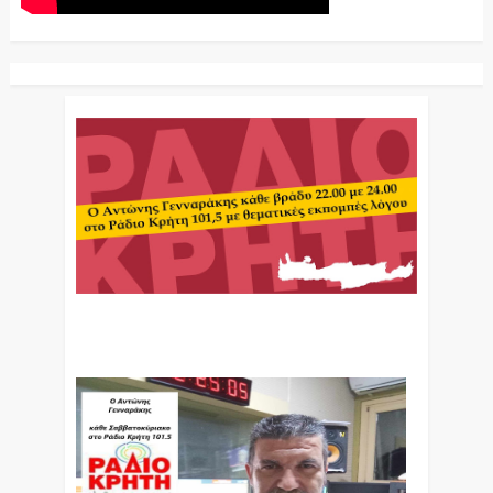
Ο Αντώνης Γενναράκης Στο Ράδιο Κρήτη Κάθε
Βράδυ Απο Τις 10 Έως Τις 12 Με Θεματικές
Εκπομπές Λόγου Και Μουσικής