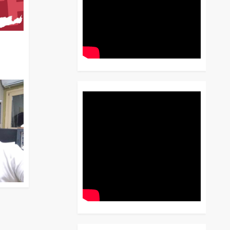
διο
 Έως
 Λόγου