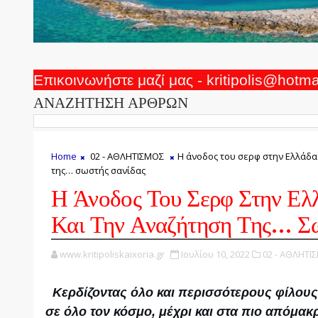
Επικοινωνήστε μαζί μας - kritipolis@hotm
ΑΝΑΖΗΤΗΣΗ ΑΡΘΡΩΝ
Home
02 - ΑΘΛΗΤΙΣΜΟΣ
Η άνοδος του σερφ στην Ελλάδα
της… σωστής σανίδας
Η Άνοδος Του Σερφ Στην Ελ
Και Την Αναζήτηση Της… Σω
www.kritipoliskaixoria.gr
Ιουλίου 10, 2022
02 - ΑΘΛΗΤΙ
Κερδίζοντας όλο και περισσότερους φίλους
σε όλο τον κόσμο, μέχρι και στα πιο απόμακ