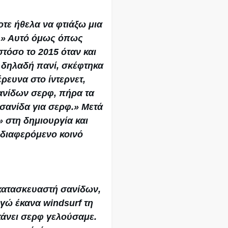
οτε ήθελα να φτιάξω μια
ω.» Αυτό όμως όπως
τόσο το 2015 όταν και
 δηλαδή πανί, σκέφτηκα
ρευνα στο ίντερνετ,
ανίδων σερφ, πήρα τα
 σανίδα για σερφ.» Μετά
 στη δημιουργία και
ενδιαφερόμενο κοινό
κατασκευαστή σανίδων,
εγώ έκανα windsurf τη
 κάνει σερφ γελούσαμε.