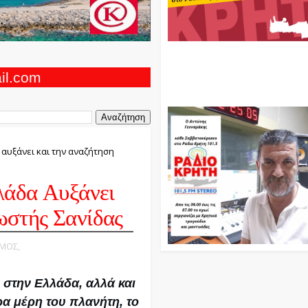
Ο Αντώνης Γενναράκης Στο Ρά
Κρήτη Κάθε Βράδυ Απο Τις 10
Τις 12 Με Θεματικές Εκπομπές
ail.com
Και Μουσικής
 αυξάνει και την αναζήτηση
λάδα Αυξάνει
στής Σανίδας
ΣΜΟΣ,
 στην Ελλάδα, αλλά και
ρα μέρη του πλανήτη, το