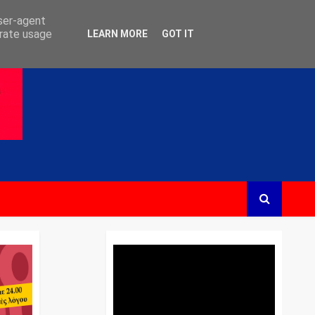
user-agent
erate usage
LEARN MORE
GOT IT