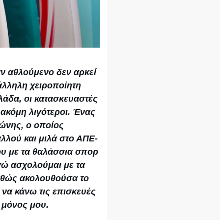
αν αθλούμενο δεν αρκεί
τάλληλη χειροποίητη
λάδα, οι κατασκευαστές
ι ακόμη λιγότεροι. Ένας
ρώνης, ο οποίος
λλού και μιλά στο ΑΠΕ-
ου με τα θαλάσσια σπορ
γώ ασχολούμαι με τα
καθώς ακολουθούσα το
 να κάνω τις επισκευές
 μόνος μου.