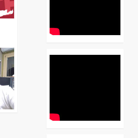
διο
 Έως
 Λόγου