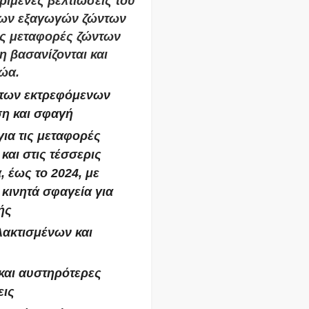
ριμένες βελτιώσεις του
των εξαγωγών ζώντων
ις μεταφορές ζώντων
η βασανίζονται και
ζώα.
των εκτρεφόμενων
ση και σφαγή
ια τις μεταφορές
και στις τέσσερις
, έως το 2024, με
κινητά σφαγεία για
ής
ακτισμένων και
 και αυστηρότερες
εις