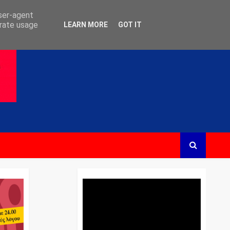
user-agent
erate usage
LEARN MORE
GOT IT