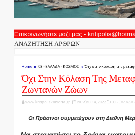
Επικοινωνήστε μαζί μας - kritipolis@hotm
ΑΝΑΖΗΤΗΣΗ ΑΡΘΡΩΝ
Home
03 - ΕΛΛΑΔΑ - ΚΟΣΜΟΣ
Όχι στην κόλαση της μετ
Όχι Στην Κόλαση Της Μετα
Ζωντανών Ζώων
www.kritipoliskaixoria.gr
Ιουνίου 14, 2022
03 - ΕΛΛΑΔΑ
Οι Πράσινοι συμμετέχουν στη Διεθνή Μέρ
Να σταματήσει το δράμα εκατομ