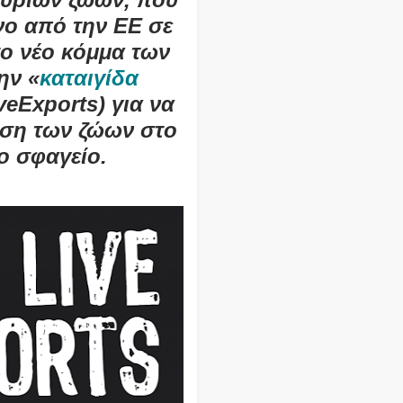
νο από την ΕΕ σε
το νέο κόμμα των
ην «
καταιγίδα
veExports) για να
αση των ζώων στο
ο σφαγείο.