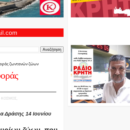
Ο Αντώνης Γενναράκης Στο Ρά
Κρήτη Κάθε Βράδυ Απο Τις 10
Τις 12 Με Θεματικές Εκπομπές
ail.com
Και Μουσικής
αφοράς ζωντανών ζώων
φοράς
 - ΚΟΣΜΟΣ,
α Δράσης 14 Ιουνίου
μυρίων ζώων, που