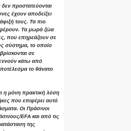
 δεν προστατεύονται
υνες έχουν αποδείξει
άφιξή τους. Τα πιο
οφέρουν. Τα μωρά ζώα
ες, που επηρεάζουν σε
ς σύστημα, το οποίο
βρίσκονται σε
εννούν κάτω από
αποτέλεσμα το θάνατο
ι η μόνη πρακτική λύση
ήκες που επιφέρει αυτό
άσματα. Οι Πράσινοι
σινους/EFA και από τις
ικατάσταση της