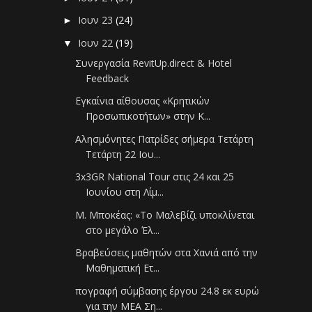
Ιουν 23
(24)
►
Ιουν 22
(19)
▼
Συνεργασία RevitUp.direct & Hotel
Feedback
Εγκαίνια αίθουσας «Κρητικών
Προσωπικοτήτων» στην Κ...
Αλησμόνητες Πατρίδες σήμερα Τετάρτη
Τετάρτη 22 Ιου...
3x3GR National Tour στις 24 και 25
Ιουνίου στη Λίμ...
Μ. Μποκέας: «Tο Μαλεβίζι υποκλίνεται
στο μεγάλο Έλ...
Βραβεύσεις μαθητών στα Χανιά από την
Μαθηματική Ετ...
πογραφή σύμβασης έργου 24.8 εκ ευρώ
για την ΜΕΑ Ση...