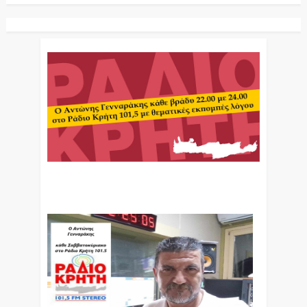
Ο Αντώνης Γενναράκης Στο Ράδιο Κρήτη Κάθε
Βράδυ Απο Τις 10 Έως Τις 12 Με Θεματικές
Εκπομπές Λόγου Και Μουσικής