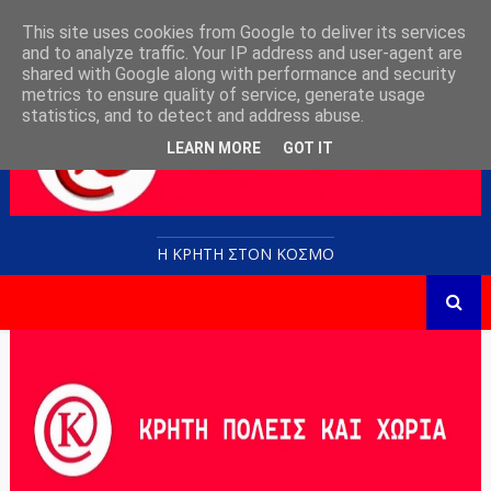
This site uses cookies from Google to deliver its services
and to analyze traffic. Your IP address and user-agent are
shared with Google along with performance and security
metrics to ensure quality of service, generate usage
statistics, and to detect and address abuse.
LEARN MORE
GOT IT
Η ΚΡΗΤΗ ΣΤΟN KOΣΜΟ