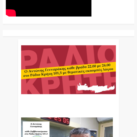
Ο Αντώνης Γενναράκης Στο Ράδιο Κρήτη Κάθε
Βράδυ Απο Τις 10 Έως Τις 12 Με Θεματικές
Εκπομπές Λόγου Και Μουσικής