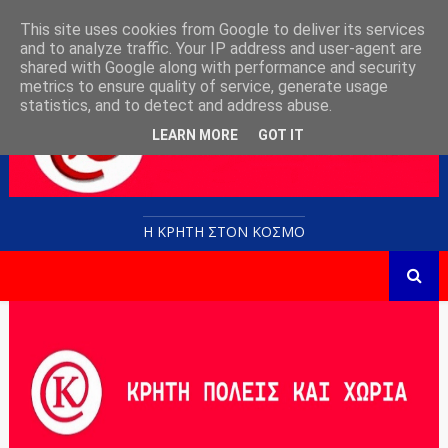
This site uses cookies from Google to deliver its services
and to analyze traffic. Your IP address and user-agent are
shared with Google along with performance and security
metrics to ensure quality of service, generate usage
statistics, and to detect and address abuse.
LEARN MORE
GOT IT
Η ΚΡΗΤΗ ΣΤΟN KOΣΜΟ