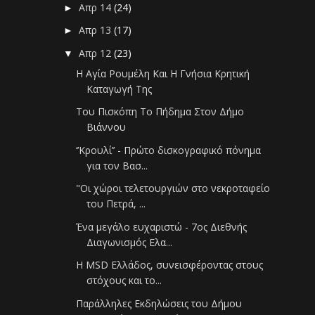
Απρ 14
(24)
►
Απρ 13
(17)
►
Απρ 12
(23)
▼
Η Αγία Ρουμέλη Και Η Γνήσια Κρητική
Καταγωγή Της
Του Πισκόπη Το Πήδημα Στον Δήμο
Βιάννου
‘’Κρουλί’’ - Πρώτο δισκογραφικό πόνημα
για τον Βασ...
"Οι χώροι τελετουργιών στο νεκροταφείο
του Πετρά, ...
Ένα μεγάλο ευχαριστώ - 7ος Διεθνής
Διαγωνισμός Ελα...
Η MSD Ελλάδος, συνεισφέροντας στους
στόχους και το...
Παράλληλες Εκδηλώσεις του Δήμου