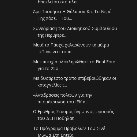
Ηρακλείου στο πλαί...
Άμα Τρυπήσει Η Θάλασσα Και Το Νερό
Της Χάσει - Του...
Συνεδρίαση του Διοικητικού Συμβουλίου
της Περιφερε...
Μετά το Πάσχα χαλαρώνουν τα μέτρα
-«Παγώνει» το πι...
Με επιτυχία ολοκληρώθηκε το Final Four
για το 25o ...
Με δυσάρεστο τρόπο επιβεβαιώθηκαν οι
καταγγελίες τ...
«Αντιδράσεις πολιτών για την
απομάκρυνση του ΙΕΚ α...
Ο Ερυθρός Σταυρός άγρυπνος φρουρός
του ΔΕΗ Ποδηλατ...
Το Πρόγραμμα Προβολών Του Σινέ
Μινώα Στη Σητεία