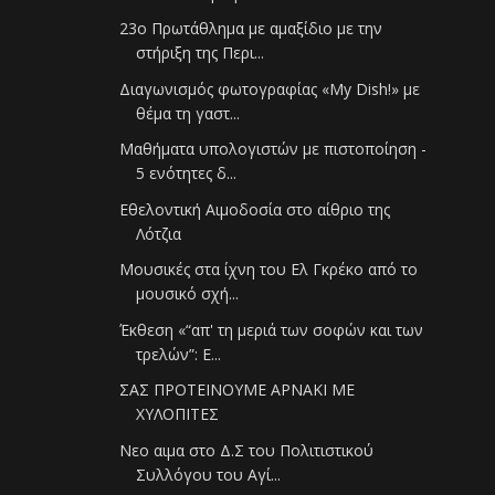
23ο Πρωτάθλημα με αμαξίδιο με την
στήριξη της Περι...
Διαγωνισμός φωτογραφίας «My Dish!» με
θέμα τη γαστ...
Μαθήματα υπολογιστών με πιστοποίηση -
5 ενότητες δ...
Εθελοντική Αιμοδοσία στο αίθριο της
Λότζια
Μουσικές στα ίχνη του Ελ Γκρέκο από το
μουσικό σχή...
Έκθεση «“απ' τη μεριά των σοφών και των
τρελών”: Ε...
ΣΑΣ ΠΡΟΤΕΙΝΟΥΜΕ ΑΡΝΑΚΙ ΜΕ
ΧΥΛΟΠΙΤΕΣ
Νεο αιμα στο Δ.Σ του Πολιτιστικού
Συλλόγου του Αγί...