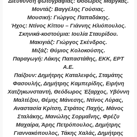
Διεύθυνση φωτογραφίας: Θόδωρος Μαργκάς.
Μοντάζ: Βαγγέλης Γούσιας.
Μουσική: Γιώργος Παπαδάκης.
Ήχος: Ντίνος Κίττου – Γιάννης Ηλιόπουλος.
Σκηνικά-κοστούμια: Ιουλία Σταυρίδου.
Μακιγιάζ: Γιώργος Σκένδρος.
Μιξάζ: Θύμιος Κολοκούσης.
Παραγωγή: Λάκης Παπαστάθης, ΕΚΚ, ΕΡΤ
Α.Ε.
Παίζουν: Δημήτρης Καταλειφός, Σταμάτης
Φασουλής, Δημήτρης Καμπερίδης, Ειρήνη
Χατζηκωνσταντή, Θεόδωρος Έξαρχος, Υβόννη
Μαλτέζου, Θέμης Μάνεσης, Ντίνος Λύρας,
Αναστασία Κρίτση, Στράτος Παχής, Μάνος
Σταλάκης, Μανώλης Σορμαΐνης, Φρέζυ
Μαχαίρα, Άρης Πετρόπουλος, Δημήτρης
Γιαννακόπουλος, Τάκης Χαλάς, Δημήτρης