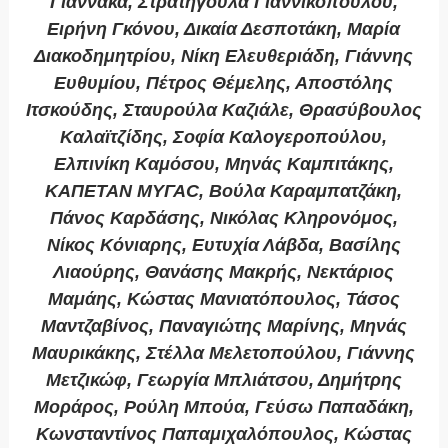
Γιάννακα, Στρατηγούλα Γιαννικοπούλου,
Ειρήνη Γκόνου, Δικαία Δεσποτάκη, Μαρία
Διακοδημητρίου, Νίκη Ελευθεριάδη, Γιάννης
Ευθυμίου, Πέτρος Θέμελης, Αποστόλης
Ιτσκούδης, Σταυρούλα Καζιάλε, Θρασύβουλος
Καλαϊτζίδης, Σοφία Καλογεροπούλου,
Ελπινίκη Καμόσου, Μηνάς Καμπιτάκης,
ΚΑΠΕΤΑΝ ΜΥΓΑC, Βούλα Καραμπατζάκη,
Πάνος Καρδάσης, Νικόλας Κληρονόμος,
Νίκος Κόνιαρης, Ευτυχία Λάβδα, Βασίλης
Λιαούρης, Θανάσης Μακρής, Νεκτάριος
Μαμάης, Κώστας Μανιατόπουλος, Τάσος
Μαντζαβίνος, Παναγιώτης Μαρίνης, Μηνάς
Μαυρικάκης, Στέλλα Μελετοπούλου, Γιάννης
Μετζικώφ, Γεωργία Μπλιάτσου, Δημήτρης
Μοράρος, Ρούλη Μπούα, Γεύσω Παπαδάκη,
Κωνσταντίνος Παπαμιχαλόπουλος, Κώστας