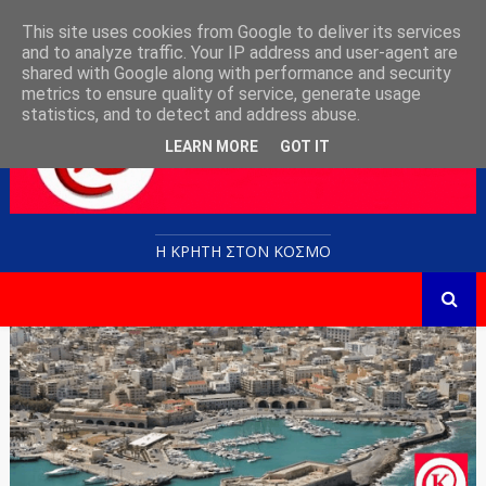
This site uses cookies from Google to deliver its services
and to analyze traffic. Your IP address and user-agent are
shared with Google along with performance and security
metrics to ensure quality of service, generate usage
statistics, and to detect and address abuse.
LEARN MORE
GOT IT
Η ΚΡΗΤΗ ΣΤΟN KOΣΜΟ