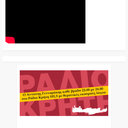
Ο Αντώνης Γενναράκης Στο Ράδιο Κρήτη Κάθε
Βράδυ Απο Τις 10 Έως Τις 12 Με Θεματικές