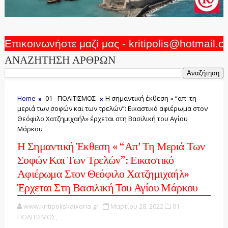
Επικοινωνήστε μαζί μας - kritipolis@hotmail.
ΑΝΑΖΗΤΗΣΗ ΑΡΘΡΩΝ
Home
01 - ΠΟΛΙΤΙΣΜΟΣ
Η σημαντική έκθεση « “απ' τη
μεριά των σοφών και των τρελών”: Εικαστικό αφιέρωμα στον
Θεόφιλο Χατζημιχαήλ» έρχεται στη Βασιλική του Αγίου
Μάρκου
Η Σημαντική Έκθεση « “απ' Τη Μεριά Των
Σοφών Και Των Τρελών”: Εικαστικό
Αφιέρωμα Στον Θεόφιλο Χατζημιχαήλ»
Έρχεται Στη Βασιλική Του Αγίου Μάρκου
www.kritipoliskaixoria.gr
Μαρτίου 28, 2022
01 -
ΠΟΛΙΤΙΣΜΟΣ,