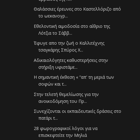
Θαλάσσιες έρευνες στο Καστελλόριζο από
το ωεκανογρ...
Εθελοντική αιμοδοσία στο αίθριο της
Λότζια το Σάββ...
Έφυγε απο την ζωή ο Καλλιτέχνης
τσαγκάρης Σπύρος Χ...
Αδικαιολόγητες καθυστερήσεις στην
στήριξη υφιστάμε...
Η σημαντική έκθεση « “απ' τη μεριά των
σοφών και τ...
Στην τελετή θεμελίωσης για την
ανοικοδόμηση του Πρ...
Συνεχίζονται οι εκπαιδευτικές δράσεις στο
πατάρι τ...
28 φωρογραφικοί λόγοι για να
επισκεφτείτε την Μηλιά