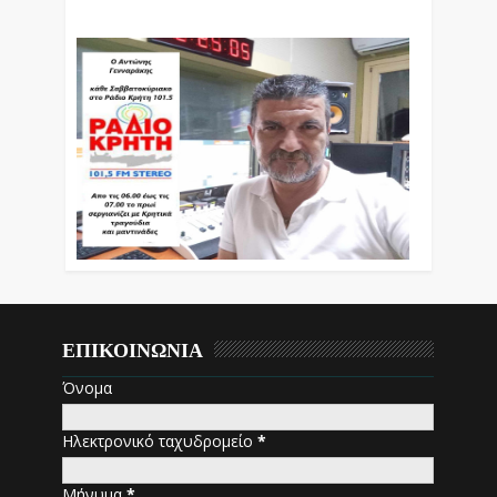
Εκπομπές Λόγου Και Μουσικής
ΕΠΙΚΟΙΝΩΝΙΑ
Όνομα
Ηλεκτρονικό ταχυδρομείο
*
Μήνυμα
*