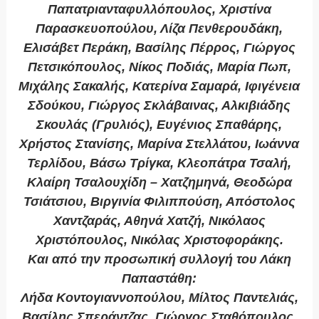
Παπατριανταφυλλόπουλος, Χριστίνα
Παρασκευοπούλου, Λίζα Πενθερουδάκη,
Ελισάβετ Περάκη, Βασίλης Πέρρος, Γιώργος
Πετσικόπουλος, Νίκος Ποδιάς, Μαρία Πωπ,
Μιχάλης Σακαλής, Κατερίνα Σαμαρά, Ιφιγένεια
Σδούκου, Γιώργος Σκλάβαινας, Αλκιβιάδης
Σκουλάς (Γρυλιός), Ευγένιος Σπαθάρης,
Χρήστος Στανίσης, Μαρίνα Στελλάτου, Ιωάννα
Τερλίδου, Βάσω Τρίγκα, Κλεοπάτρα Τσαλή,
Κλαίρη Τσαλουχίδη – Χατζημηνά, Θεοδώρα
Τσιάτσιου, Βιργινία Φιλιππούση, Απόστολος
Χαντζαράς, Αθηνά Χατζή, Νικόλαος
Χριστόπουλος, Νικόλας Χριστοφοράκης.
Και από την προσωπική συλλογή του Λάκη
Παπαστάθη:
Λήδα Κοντογιαννοπούλου, Μίλτος Παντελιάς,
Βασίλης Σπεράντζας, Γιώργος Σταθόπουλος,