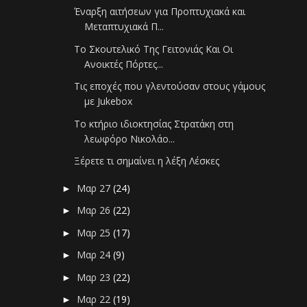
Έναρξη αιτήσεων για Προπτυχιακά και
Μεταπτυχιακά Π...
Το Σκουτελικό Της Γειτονιάς Και Οι
Ανοικτές Πόρτες...
Τις εποχές που γλεντούσαν στους γάμους
με Jukebox
Το κτήριο ιδιοκτησίας Στρατάκη στη
λεωφόρο Νικολάο...
Ξέρετε τι σημαίνει η λέξη Λέσκες
Μαρ 27
(24)
►
Μαρ 26
(22)
►
Μαρ 25
(17)
►
Μαρ 24
(9)
►
Μαρ 23
(22)
►
Μαρ 22
(19)
►