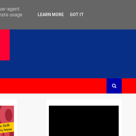
user-agent
erate usage
LEARN MORE
GOT IT