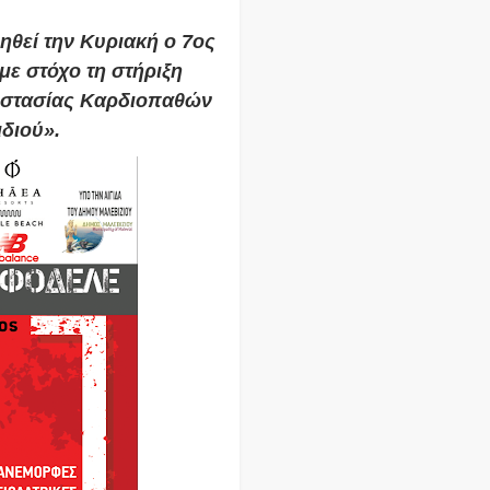
ηθεί την Κυριακή ο 7ος
ε στόχο τη στήριξη
οστασίας Καρδιοπαθών
διού».