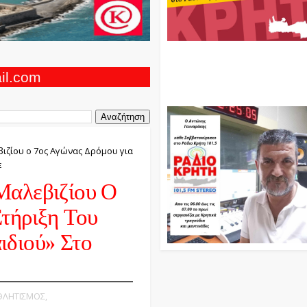
Ο Αντώνης Γενναράκης Στο Ρά
Κρήτη Κάθε Βράδυ Απο Τις 10
Τις 12 Με Θεματικές Εκπομπές
ail.com
Και Μουσικής
βιζίου ο 7ος Αγώνας Δρόμου για
ε
Μαλεβιζίου Ο
τήριξη Του
ιδιού» Στο
ΑΘΛΗΤΙΣΜΟΣ,