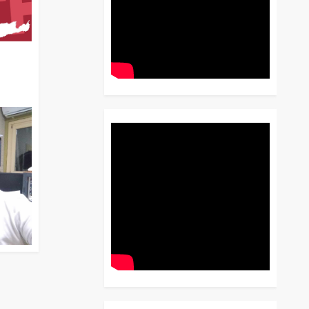
διο
 Έως
 Λόγου