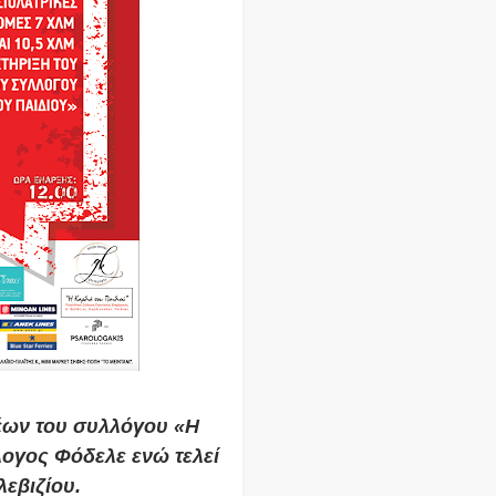
έων του συλλόγου «Η
λογος Φόδελε ενώ τελεί
εβιζίου.