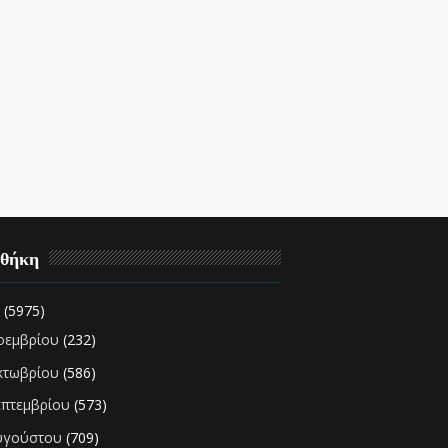
οθήκη
2
(5975)
οεμβρίου
(232)
κτωβρίου
(586)
επτεμβρίου
(573)
υγούστου
(709)