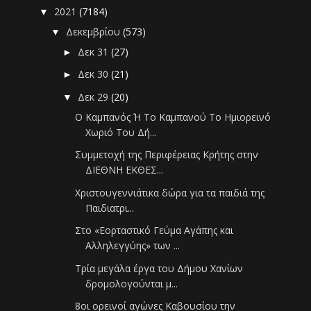
2021
(7184)
▼
Δεκεμβρίου
(573)
▼
Δεκ 31
(27)
►
Δεκ 30
(21)
►
Δεκ 29
(20)
▼
Ο Καμπανός Ή Το Καμπανού Το Ημιορεινό
Χωριό Του Δή...
Συμμετοχή της Περιφέρειας Κρήτης στην
ΔΙΕΘΝΗ ΕΚΘΕΣ...
Χριστουγεννιάτικα δώρα για τα παιδιά της
Παιδιατρι...
Στο «Εορταστικό Γεύμα Αγάπης και
Αλληλεγγύης» των ...
Τρία μεγάλα έργα του Δήμου Χανίων
δρομολογούνται μ...
8οι ορεινοί αγώνες Καβουσίου την