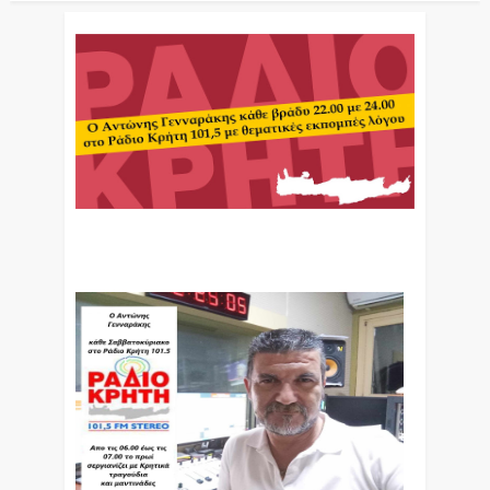
Ο Αντώνης Γενναράκης Στο Ράδιο Κρήτη Κάθε
Βράδυ Απο Τις 10 Έως Τις 12 Με Θεματικές
Εκπομπές Λόγου Και Μουσικής