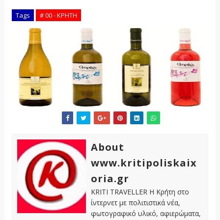
Tags
# 00 - ΚΡΗΤΗ
About
www.kritipoliskaix
oria.gr
KRITI TRAVELLER Η Κρήτη στο
ίντερνετ με πολιτιστικά νέα,
φωτογραφικό υλικό, αφιερώματα,