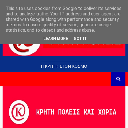
This site uses cookies from Google to deliver its services
and to analyze traffic. Your IP address and user-agent are
shared with Google along with performance and security
metrics to ensure quality of service, generate usage
statistics, and to detect and address abuse.
LEARN MORE
GOT IT
Η ΚΡΗΤΗ ΣΤΟN KOΣΜΟ