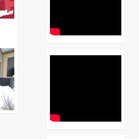
διο
 Έως
 Λόγου