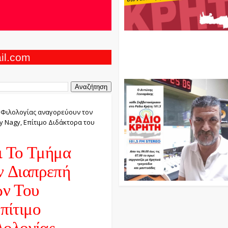
Ο Αντώνης Γενναράκης Στο Ρά
Κρήτη Κάθε Βράδυ Απο Τις 10
Τις 12 Με Θεματικές Εκπομπές
ail.com
Και Μουσικής
 Φιλολογίας αναγορεύουν τον
 Nagy, Επίτιμο Διδάκτορα του
ι Το Τμήμα
ν Διαπρεπή
ν Του
πίτιμο