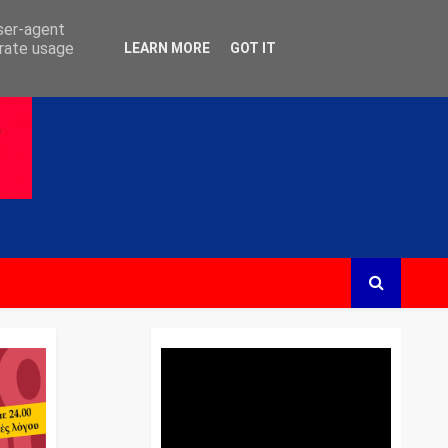
user-agent
erate usage
LEARN MORE
GOT IT