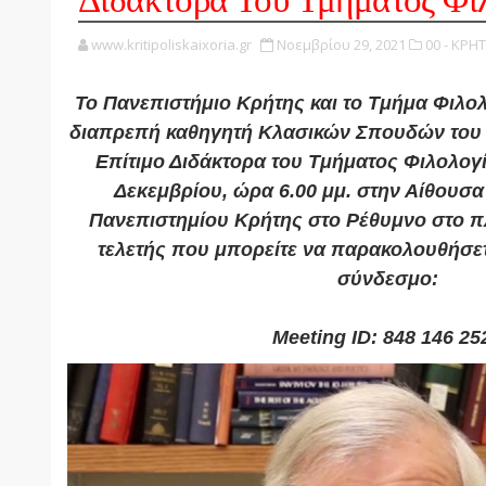
Διδάκτορα Του Τμήματος Φι
www.kritipoliskaixoria.gr
Νοεμβρίου 29, 2021
00 - ΚΡΗΤ
Το Πανεπιστήμιο Κρήτης και το Τμήμα Φιλο
διαπρεπή καθηγητή Κλασικών Σπουδών του 
Επίτιμο Διδάκτορα του Τμήματος Φιλολογ
Δεκεμβρίου, ώρα 6.00 μμ. στην Αίθουσα
Πανεπιστημίου Κρήτης στο Ρέθυμνο στο πλ
τελετής που μπορείτε να παρακολουθήσε
σύνδεσμο:
https://zoom.us/j/848146
Meeting ID: 848 146 25