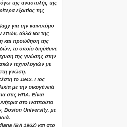
λόγω της αναστολής της
ίτερα εξαιτίας της
agy για την καινοτόμο
 επών, αλλά και της
ση και προώθηση της
δών, το οποίο διηύθυνε
ιάχυση της γνώσης στην
ακών τεχνολογιών με
στη γνώση.
στη το 1942. Γιος
ικία με την οικογένειά
α στις ΗΠΑ. Είναι
νήτρια στο Ινστιτούτο
 Boston University, με
διά.
iana (ΒΑ 1962) και στο