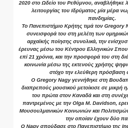
2020 στο Ωδείο του Ρεθύμνου, αναβλήθηκε 
λειτουργίας του Ιδρύματος μία μέρα νωρ
πανδημίας.
Το Πανεπιστήμιο Κρήτης τιμά τον Gregory N
συνεισφορά του στη μελέτη των ομηρικών
αρχαϊκής ποίησης συνολικά, την ενίσχυ
έρευνας μέσω του Κέντρου Ελληνικών Σπου
επί 21 χρόνια, και την προσφορά του στη δ
κοινωνία μέσω της εκτενούς χρήσης ψηφι
στόχο την ελεύθερη πρόσβαση 
Ο Gregory Nagy γεννήθηκε στη Βουδαπέ
διαπρεπούς μουσικού μετοίκισε σε μικρή ηλ
του πρώτα στον Καναδά και στη συνέχει
παντρεμένος με την Olga M. Davidson, ερευ
Μουσουλμανικών Κοινωνιών και Πολιτισμών,
την οποίαν έχουν δύο παι
Ο Nagy σπούδασε στο Πανεπιστήμιο της Ind