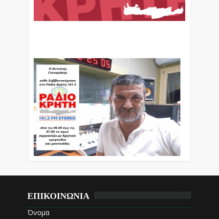
Ο Αντώνης Γενναράκης Στο Ράδιο Κρήτη Κάθε
Βράδυ Απο Τις 10 Έως Τις 12 Με Θεματικές
Εκπομπές Λόγου Και Μουσικής
ΕΠΙΚΟΙΝΩΝΙΑ
Όνομα