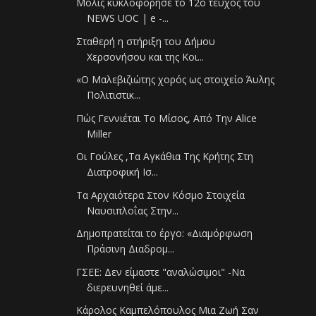
Μόλις κυκλοφόρησε το 12o τεύχος του
NEWS UOC | e -...
Σταθερή η στήριξη του Δήμου
Χερσονήσου και της Κοι...
«Ο Μαλεβιζιώτης χορός ως στοιχείο Άυλης
Πολιτιστικ...
Πώς Γεννιέται Το Μίσος, Από Την Alice
Miller
Οι Γούλες ,Τα Αγκάθια Της Κρήτης Στη
Διατροφική Ισ...
Τα Αρχαιότερα Στον Κόσμο Στοιχεία
Ναυσιπλοΐας Στην...
Δημοπρατείται το έργο: «Διαμόρφωση
Πράσινη Διαδρομ...
ΓΣΕΕ: Δεν είμαστε "αναλώσιμοι" -Να
διερευνηθεί άμε...
Κάρολος Καμπελόπουλος Μια Ζωή Σαν