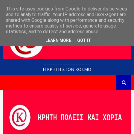
This site uses cookies from Google to deliver its services
and to analyze traffic. Your IP address and user-agent are
shared with Google along with performance and security
metrics to ensure quality of service, generate usage
statistics, and to detect and address abuse.
LEARN MORE
GOT IT
Η ΚΡΗΤΗ ΣΤΟN KOΣΜΟ