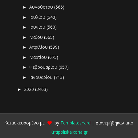
Αυγούστου
(566)
►
Ιουλίου
(540)
►
Ιουνίου
(560)
►
Μαΐου
(565)
►
Απριλίου
(599)
►
Μαρτίου
(675)
►
Φεβρουαρίου
(657)
►
Ιανουαρίου
(713)
►
2020
(3463)
►
Κατασκευασμένο με
by
TemplatesYard
| Διανεμήθηκαν από
Kritipoliskaixoria.gr