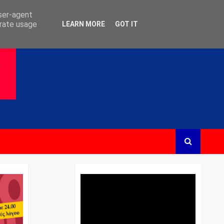
user-agent
erate usage
LEARN MORE
GOT IT