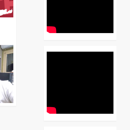
διο
 Έως
 Λόγου