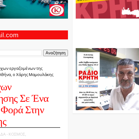
Ο Αντώνης Γενναράκης Στο Ρά
Κρήτη Κάθε Βράδυ Απο Τις 10
Τις 12 Με Θεματικές Εκπομπές
ail.com
Και Μουσικής
ύχων εργαζομένων της
 Αθήνα, ο Χάρης Μαμουλάκης
χων
ησης Σε Ένα
 Φορά Στην
ης
ΑΔΑ - ΚΟΣΜΟΣ,