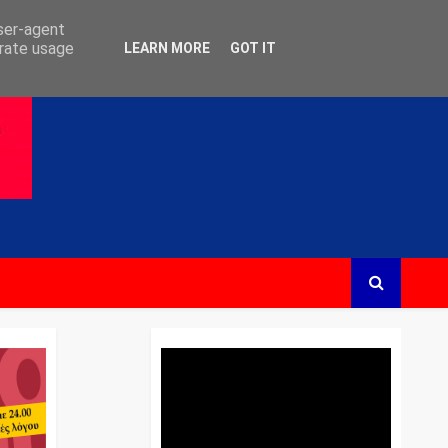
user-agent
erate usage
LEARN MORE
GOT IT