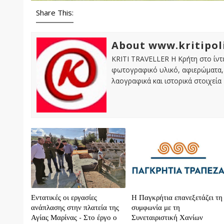
Share This:
About www.kritipol
KRITI TRAVELLER Η Κρήτη στο ίντε
φωτογραφικό υλικό, αφιερώματα, 
λαογραφικά και ιστορικά στοιχεία
Εντατικές οι εργασίες
H Παγκρήτια επανεξετάζει τη
ανάπλασης στην πλατεία της
συμφωνία με τη
Αγίας Μαρίνας - Στο έργο ο
Συνεταιριστική Χανίων