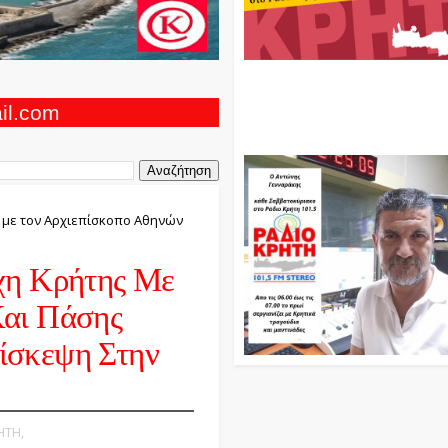
Ο Αντώνης Γενναράκης Στο Ρά
Κρήτη Κάθε Βράδυ Απο Τις 10
Τις 12 Με Θεματικές Εκπομπές
ail.com
Και Μουσικής
 με τον Αρχιεπίσκοπο Αθηνών
χη Κρήτης Με
Και Πάσης
ίσκεψη Στην
ΗΤΗ,