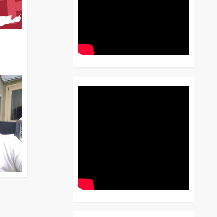
διο
 Έως
 Λόγου