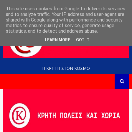
This site uses cookies from Google to deliver its services
and to analyze traffic. Your IP address and user-agent are
shared with Google along with performance and security
metrics to ensure quality of service, generate usage
statistics, and to detect and address abuse.
LEARN MORE
GOT IT
Η ΚΡΗΤΗ ΣΤΟN KOΣΜΟ