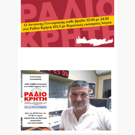
Ο Αντώνης Γενναράκης Στο Ράδιο Κρήτη Κάθε
Βράδυ Απο Τις 10 Έως Τις 12 Με Θεματικές
Εκπομπές Λόγου Και Μουσικής