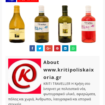
About
www.kritipoliskaix
oria.gr
KRITI TRAVELLER Η Κρήτη στο
ίντερνετ με πολιτιστικά νέα,
φωτογραφικό υλικό, αφιερώματα,
πόλεις και χωριά, Άνθρωποι, λαογραφικά και ιστορικά
στοιχεία