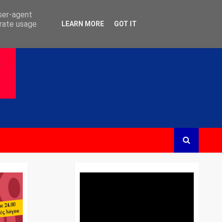
user-agent
erate usage
LEARN MORE
GOT IT