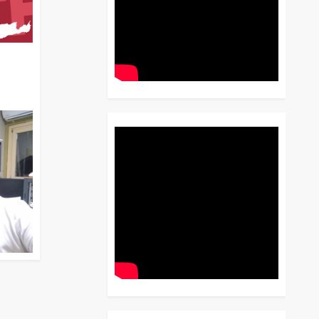
διο
 Έως
 Λόγου