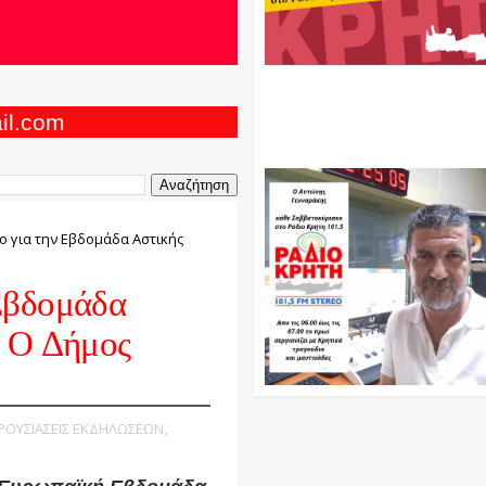
Ο Αντώνης Γενναράκης Στο Ρά
Κρήτη Κάθε Βράδυ Απο Τις 10
Τις 12 Με Θεματικές Εκπομπές
ail.com
Και Μουσικής
ο για την Εβδομάδα Αστικής
Εβδομάδα
ε Ο Δήμος
ΑΡΟΥΣΙΑΣΕΙΣ ΕΚΔΗΛΩΣΕΩΝ,