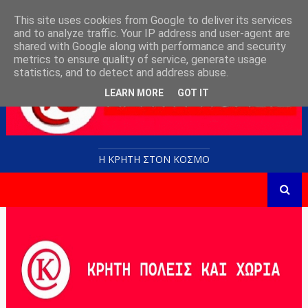
This site uses cookies from Google to deliver its services
and to analyze traffic. Your IP address and user-agent are
shared with Google along with performance and security
metrics to ensure quality of service, generate usage
statistics, and to detect and address abuse.
LEARN MORE
GOT IT
Η ΚΡΗΤΗ ΣΤΟN KOΣΜΟ