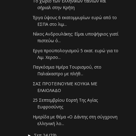
Το χωριό των Ελληνικών ταινιών και
σήριαλ στην Κρήτη
Έργα ύψους 6 εκατομμυρίων ευρώ από το
ΕΣΠΑ στο λιμ...
Νίκος Ανδρουλάκης: Είμαι υποψήφιος γιατί
πιστεύω ό...
Εργα προϋπολογισμού 5 εκατ. ευρώ για το
Λιμ. Χερσο...
Παγκόσμια Ημέρα Τουρισμού, στο
Παλαίκαστρο με πλήθ...
ΣΑΣ ΠΡΟΤΕΙΝΟΥΜΕ ΚΟΥΚΙΑ ΜΕ
ΕΛΑΙΟΛΑΔΟ
25 Σεπτεμβρίου Εορτή Της Αγίας
Ευφροσύνης
Ημερίδα με θέμα «Ο Δάντης στη σύγχρονη
ελληνική λο...
Σεπ 24
(23)
►