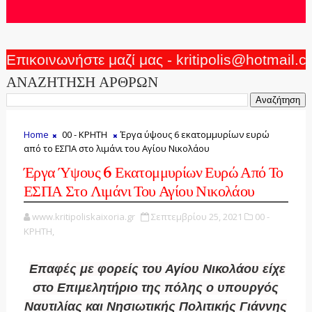
Επικοινωνήστε μαζί μας - kritipolis@hotmail.
ΑΝΑΖΗΤΗΣΗ ΑΡΘΡΩΝ
Home
00 - ΚΡΗΤΗ
Έργα ύψους 6 εκατομμυρίων ευρώ
από το ΕΣΠΑ στο λιμάνι του Αγίου Νικολάου
Έργα Ύψους 6 Εκατομμυρίων Ευρώ Από Το
ΕΣΠΑ Στο Λιμάνι Του Αγίου Νικολάου
www.kritipoliskaixoria.gr
Σεπτεμβρίου 25, 2021
00 -
ΚΡΗΤΗ,
Επαφές με φορείς του Αγίου Νικολάου είχε
στο Επιμελητήριο της πόλης ο υπουργός
Ναυτιλίας και Νησιωτικής Πολιτικής Γιάννης