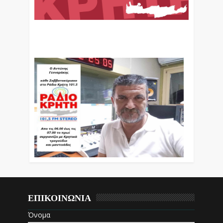
Ο Αντώνης Γενναράκης Στο Ράδιο Κρήτη Κάθε
Βράδυ Απο Τις 10 Έως Τις 12 Με Θεματικές
Εκπομπές Λόγου Και Μουσικής
ΕΠΙΚΟΙΝΩΝΙΑ
Όνομα