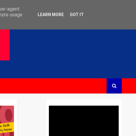
user-agent
erate usage
LEARN MORE
GOT IT