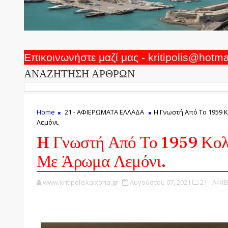
Επικοινωνήστε μαζί μας - kritipolis@hotm
ΑΝΑΖΗΤΗΣΗ ΑΡΘΡΩΝ
Home
21 - ΑΦΙΕΡΩΜΑΤΑ ΕΛΛΑΔΑ
H Γνωστή Από Το 1959
Λεμόνι.
H Γνωστή Από Το 1959 Κο
Με Άρωμα Λεμόνι.
www.kritipoliskaixoria.gr
Αυγούστου 07, 2021
21 - ΑΦ