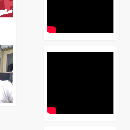
διο
 Έως
 Λόγου