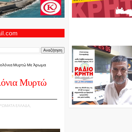
Ο Αντώνης Γενναράκης Στο Ρά
Κρήτη Κάθε Βράδυ Απο Τις 10
Τις 12 Με Θεματικές Εκπομπές
ail.com
Και Μουσικής
 Κολόνια Μυρτώ Με Άρωμα
λόνια Μυρτώ
ΙΕΡΩΜΑΤΑ ΕΛΛΑΔΑ,