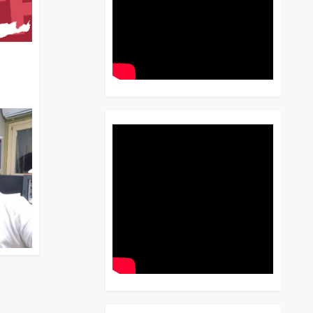
διο
 Έως
 Λόγου