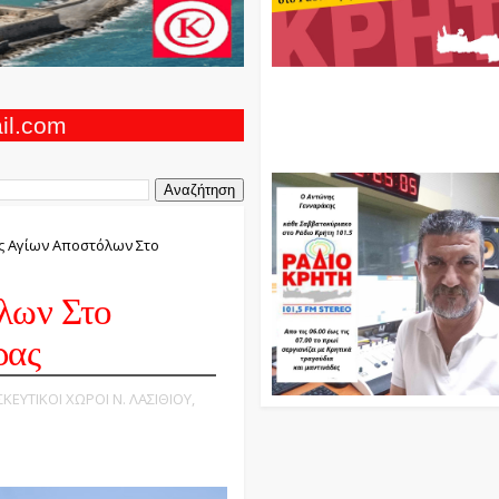
Ο Αντώνης Γενναράκης Στο Ρά
Κρήτη Κάθε Βράδυ Απο Τις 10
Τις 12 Με Θεματικές Εκπομπές
ail.com
Και Μουσικής
ς Αγίων Αποστόλων Στο
λων Στο
ρας
ΣΚΕΥΤΙΚΟΙ ΧΩΡΟΙ Ν. ΛΑΣΙΘΙΟΥ,