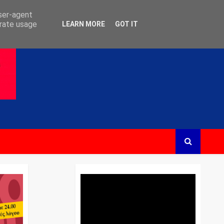
user-agent
erate usage
LEARN MORE
GOT IT