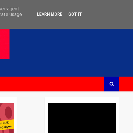
user-agent
erate usage
LEARN MORE
GOT IT