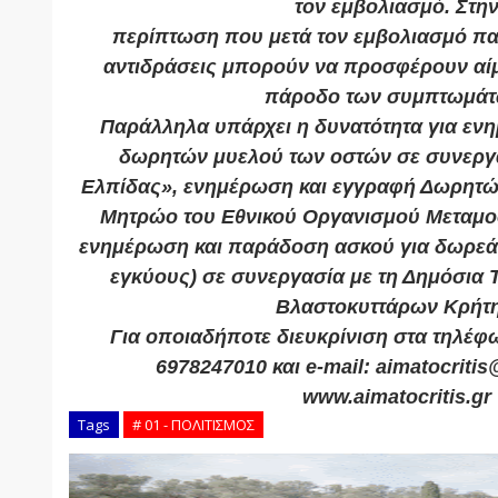
τον εμβολιασμό. Στη
περίπτωση που μετά τον εμβολιασμό π
αντιδράσεις μπορούν να προσφέρουν αίμ
πάροδο των συμπτωμάτ
Παράλληλα υπάρχει η δυνατότητα για εν
δωρητών μυελού των οστών σε συνεργ
Ελπίδας», ενημέρωση και εγγραφή Δωρητώ
Μητρώο του Εθνικού Οργανισμού Μεταμο
ενημέρωση και παράδοση ασκού για δωρεά 
εγκύους) σε συνεργασία με τη Δημόσια
Βλαστοκυττάρων Κρήτη
Για οποιαδήποτε διευκρίνιση στα τηλέφ
6978247010 και e-mail: aimatocriti
www.aimatocritis.gr
Tags
# 01 - ΠΟΛΙΤΙΣΜΟΣ