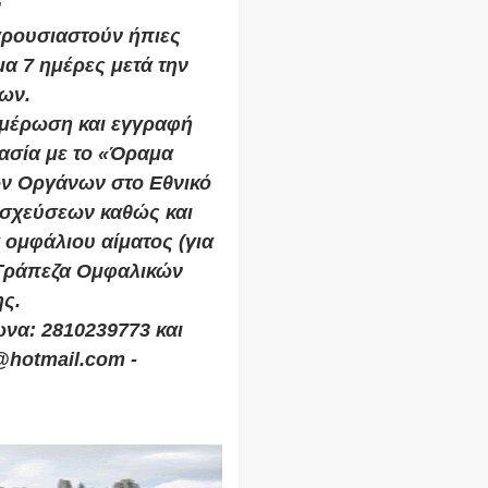
ν
αρουσιαστούν ήπιες
α 7 ημέρες μετά την
ων.
ημέρωση και εγγραφή
ασία με το «Όραμα
ν Οργάνων στο Εθνικό
σχεύσεων καθώς και
ομφάλιου αίματος (για
 Τράπεζα Ομφαλικών
ς.
ωνα: 2810239773 και
s@hotmail.com -