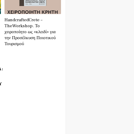
HandcraftedCrete –
TheWorkshop. Το
χειροποίητο ως «κλειδί» για
την Προσέλκυση Ποιοτικού
Τουρισμού
Α:
Υ