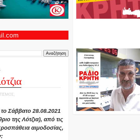
Ο Αντώνης Γενναράκης Στο Ρά
Κρήτη Κάθε Βράδυ Απο Τις 10
Τις 12 Με Θεματικές Εκπομπές
ail.com
Και Μουσικής
α
ότζια
ΙΤΙΣΜΟΣ,
το Σάββατο 28.08.2021
ριο της Λότζια), από τις
ή προσπάθεια αιμοδοσίας,
: