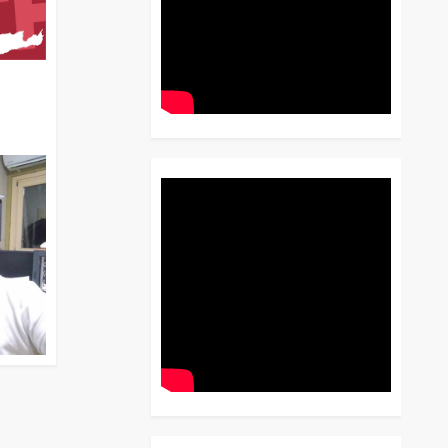
διο
 Έως
 Λόγου