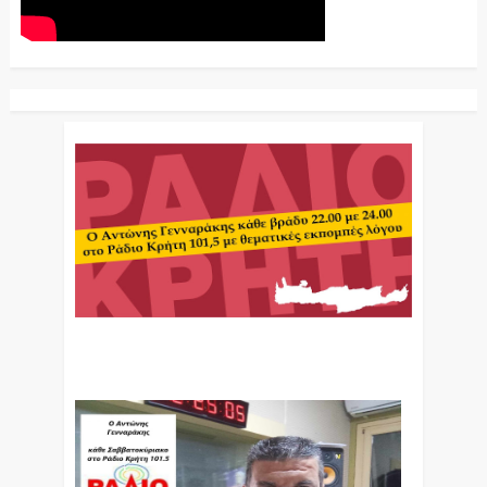
Ο Αντώνης Γενναράκης Στο Ράδιο Κρήτη Κάθε
Βράδυ Απο Τις 10 Έως Τις 12 Με Θεματικές
Εκπομπές Λόγου Και Μουσικής