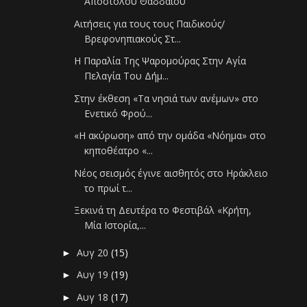
Αποστόλου Θαδδαίου
Αιτήσεις για τους τους Παιδικούς/
Βρεφονηπιακούς Στ...
Η Παραλία Της Ψαρομούρας Στην Αγία
Πελαγία Του Δήμ...
Στην έκθεση «Τα νησιά των ανέμων» στο
Ενετικό Φρού...
«Η ακύρωση» από την ομάδα «Νόημα» στο
κηποθέατρο «...
Νέος σεισμός έγινε αισθητός στο Ηράκλειο
το πρωί τ...
Ξεκινά τη Δευτέρα το Φεστιβάλ «Κρήτη,
Μία Ιστορία,...
Αυγ 20
(15)
►
Αυγ 19
(19)
►
Αυγ 18
(17)
►