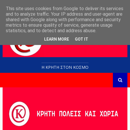
This site uses cookies from Google to deliver its services
and to analyze traffic. Your IP address and user-agent are
shared with Google along with performance and security
metrics to ensure quality of service, generate usage
statistics, and to detect and address abuse.
LEARN MORE
GOT IT
Η ΚΡΗΤΗ ΣΤΟN KOΣΜΟ