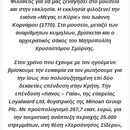
Φιλόθεος για να μας ξεναγήσει στο μουσείο
και στην εκκλησία. Η εκκλησία φιλοξενεί την
εικόνα «Μέγας ει Κύριε» του Ιωάννη
Κορνάρου (1770). Στο μουσείο, μεταξύ των
αναρίθμητων κειμηλίων, βρίσκεται και ο
αρχιερατικός σάκος του Μητροπολίτη
Χρυσοστόμου Σμύρνης.
Στον χρόνο που έχουμε με τον ηγούμενο
βρίσκουμε την ευκαιρία να τον ρωτήσουμε για
την ίσως πιο πολυσυζητημένη επί δύο
δεκαετίες επένδυση στην Κρήτη. Την
επένδυση «Ιτανος – Γαία», της εταιρείας
Loyalward Ltd, θυγατρικής της Minoan Group
Plc. Με προϋπολογισμό 267,7 εκατ. ευρώ, για
την τουριστική ανάπτυξη περιοχής 25.000
στρεμμάτων, στη θέση «Χερσόνησος Σίδερο»,