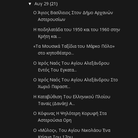
Αυγ 29
(21)
▼
Ο Άγιος Βασίλειος Στον Δήμο Αρχανών
Αστερουσίων
Η ποδηλατάδα του 1950 και του 1960 στην
Κρήτη και ...
«Τα Μουσικά Ταξίδια του Μάρκο Πόλο»
στο κηποθέατρο...
Ο Ιερός Ναός Του Αγίου Αλεξάνδρου
Εντός Του Εγκατα...
Ο Ιερός Ναός Του Αγίου Αλεξάνδρου Στο
Χωριό Παρασπ...
Η Καταβύθιση Του Ελληνικού Πλοίου
Ταναϊς (Δανάη) Α...
Ο Κόφινας Η Ψηλότερη Κορυφή Στα
Αστερούσια Ορη
Ο «Μύλος», Του Αγίου Νικολάου Ένα
Κτίσμα Του 17ου ...