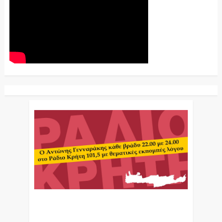
Ο Αντώνης Γενναράκης Στο Ράδιο Κρήτη Κάθε
Βράδυ Απο Τις 10 Έως Τις 12 Με Θεματικές
Εκπομπές Λόγου Και Μουσικής