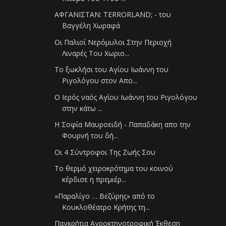
ΑΦΓΑΝΙΣΤΑΝ: TERRORLAND; - του
Βαγγέλη Χωραφά
Οι Παλιοί Νερόμυλοι Στην Περιοχή
Λιναρές Του Χωριο...
Το ξωκλήσι του Αγίου Ιωάννη του
Ριγολόγου στον Απο...
Ο Ιερός ναός Αγίου Ιωάννη του Ριγολόγου
στην κάτω ...
Η Σοφία Μαυροειδή - Παπαδάκη απο την
Φουρνή του δή...
Οι 4 Σύντροφοι Της Ζωής Σου
Το θερμό χειροκρότημα του κοινού
κέρδισε η πρεμιέρ...
«Παραλίγο … Βεζύρης» από το
Κουκλοθέατρο Κρήτης τη...
Παγκρήτια Αγροκτηνοτροφική Έκθεση