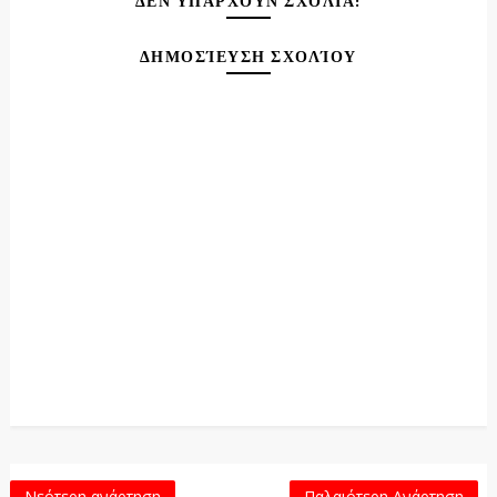
ΔΕΝ ΥΠΆΡΧΟΥΝ ΣΧΌΛΙΑ:
ΔΗΜΟΣΊΕΥΣΗ ΣΧΟΛΊΟΥ
Νεότερη ανάρτηση
Παλαιότερη Ανάρτηση