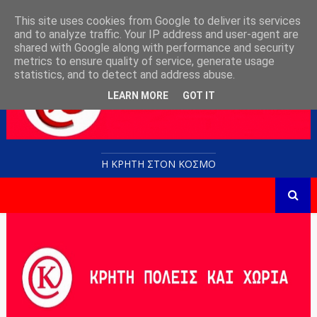
This site uses cookies from Google to deliver its services
and to analyze traffic. Your IP address and user-agent are
shared with Google along with performance and security
metrics to ensure quality of service, generate usage
statistics, and to detect and address abuse.
LEARN MORE
GOT IT
Η ΚΡΗΤΗ ΣΤΟN KOΣΜΟ