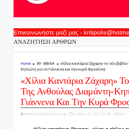
Επικοινωνήστε μαζί μας - kritipolis@hotm
ΑΝΑΖΗΤΗΣΗ ΑΡΘΡΩΝ
Home
49 - ΒΙΒΛΙΑ
«Χίλια καντάρια ζάχαρη» το νέο βιβλίο
Κηπιώτη για τα Γιάννενα και την κυρά Φροσύνη!
«Χίλια Καντάρια Ζάχαρη» Το
Της Ανθούλας Διαμάντη-Κηπ
Γιάννενα Και Την Κυρά Φρο
www.kritipoliskaixoria.gr
Ιουλίου 02, 2021
49 - ΒΙΒΛΙΑ,