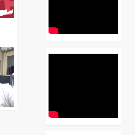
διο
 Έως
 Λόγου