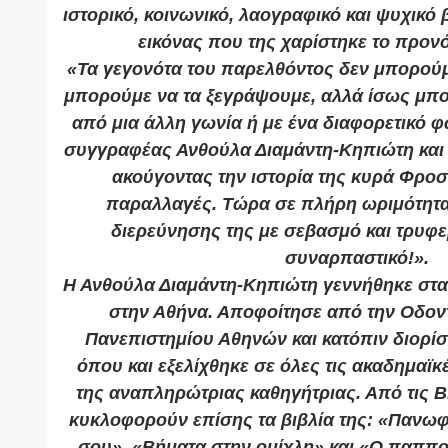
ιστορικό, κοινωνικό, λαογραφικό και ψυχικό
εικόνας που της χαρίστηκε το προν
«Τα γεγονότα του παρελθόντος δεν μπορούμ
μπορούμε να τα ξεγράψουμε, αλλά ίσως μπ
από μια άλλη γωνία ή με ένα διαφορετικό φ
συγγραφέας Ανθούλα Διαμάντη-Κηπιώτη και
ακούγοντας την ιστορία της κυρά Φρο
παραλλαγές. Τώρα σε πλήρη ωριμότητα 
διερεύνησης της με σεβασμό και τρυφε
συναρπαστικό!».
Η Ανθούλα Διαμάντη-Κηπιώτη γεννήθηκε στα
στην Αθήνα. Αποφοίτησε από την Οδοντ
Πανεπιστημίου Αθηνών και κατόπιν διορίστ
όπου και εξελίχθηκε σε όλες τις ακαδημαϊκ
της αναπληρώτριας καθηγήτριας. Από τις Β
κυκλοφορούν επίσης τα βιβλία της: «Πανωφ
σου», «Βήματα στην ομίχλη» και «Ο παππο