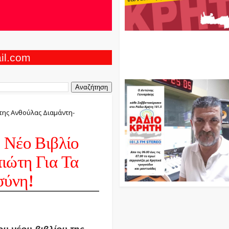
Ο Αντώνης Γενναράκης Στο Ρά
Κρήτη Κάθε Βράδυ Απο Τις 10
Τις 12 Με Θεματικές Εκπομπές
ail.com
Και Μουσικής
 της Ανθούλας Διαμάντη-
 Νέο Βιβλίο
ιώτη Για Τα
σύνη!