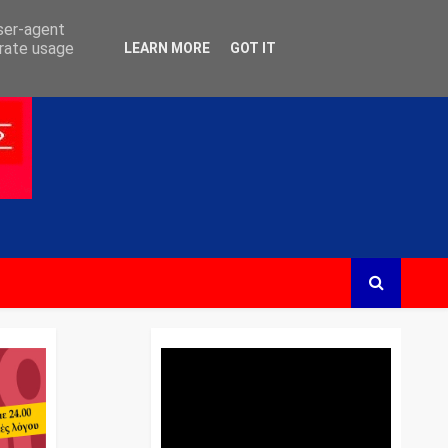
user-agent
erate usage
LEARN MORE
GOT IT