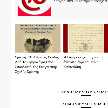
λαογραφικά και ιστορικά στοιχεία
Σμύρνη 1918 Πρώτες Σελίδες
«Ο Ανήφορος», το γνωστό,
Από Το Ημερολόγιο Ενός
άγνωστο έργο του Νίκου
Σπουδαστή Της Ευαγγελικής
Καζαντζάκη
Σχολής Σμύρνης
ΔΕΝ ΥΠΆΡΧΟΥΝ ΣΧΌΛΙ
ΔΗΜΟΣΊΕΥΣΗ ΣΧΟΛΊΟ