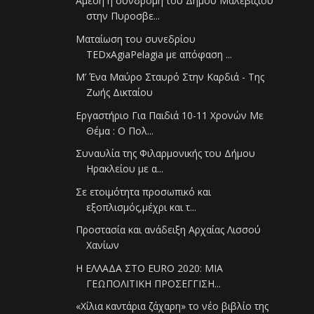
Άμεση η συνδρομή του Δήμου Μαλεβιζίου
στην Πυροσβε...
Ματαίωση του συνεδρίου
TEDxAgiaPelagia με απόφαση ...
Μ’ Ένα Μαύρο Σταυρό Στην Καρδιά - Της
Ζωής Δικταίου
Εργαστήριο Για Παιδιά 10-11 Χρονών Με
Θέμα : Ο Πολ...
Συναυλία της Φιλαρμονικής του Δήμου
Ηρακλείου με α...
Σε ετοιμότητα προσωπικό και
εξοπλισμός,μέχρι και τ...
Προστασία και ανάδειξη Αρχαίας Λισσού
Χανίων
Η ΕΛΛΑΔΑ ΣΤΟ EURO 2020: ΜΙΑ
ΓΕΩΠΟΛΙΤΙΚΗ ΠΡΟΣΕΓΓΙΣΗ...
«Χίλια καντάρια ζάχαρη» το νέο βιβλίο της