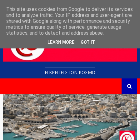
This site uses cookies from Google to deliver its services
and to analyze traffic. Your IP address and user-agent are
shared with Google along with performance and security
metrics to ensure quality of service, generate usage
statistics, and to detect and address abuse.
LEARN MORE
GOT IT
Η ΚΡΗΤΗ ΣΤΟN KOΣΜΟ