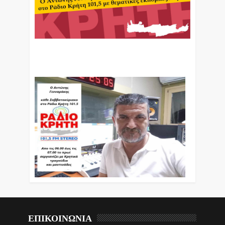
Ο Αντώνης Γενναράκης Στο Ράδιο Κρήτη Κάθε
Βράδυ Απο Τις 10 Έως Τις 12 Με Θεματικές
Εκπομπές Λόγου Και Μουσικής
ΕΠΙΚΟΙΝΩΝΙΑ