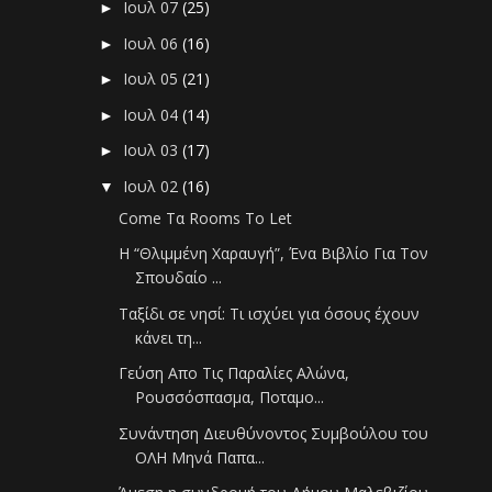
Ιουλ 07
(25)
►
Ιουλ 06
(16)
►
Ιουλ 05
(21)
►
Ιουλ 04
(14)
►
Ιουλ 03
(17)
►
Ιουλ 02
(16)
▼
Come Τα Rooms To Let
Η “Θλιμμένη Χαραυγή”, Ένα Βιβλίο Για Τον
Σπουδαίο ...
Ταξίδι σε νησί: Τι ισχύει για όσους έχουν
κάνει τη...
Γεύση Απο Τις Παραλίες Αλώνα,
Ρουσσόσπασμα, Ποταμο...
Συνάντηση Διευθύνοντος Συμβούλου του
ΟΛΗ Μηνά Παπα...