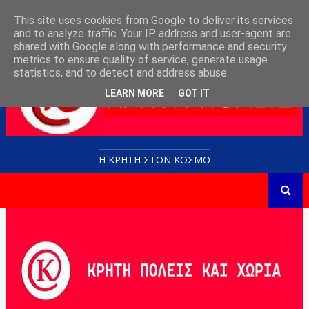
This site uses cookies from Google to deliver its services
and to analyze traffic. Your IP address and user-agent are
shared with Google along with performance and security
metrics to ensure quality of service, generate usage
statistics, and to detect and address abuse.
LEARN MORE
GOT IT
Η ΚΡΗΤΗ ΣΤΟN KOΣΜΟ