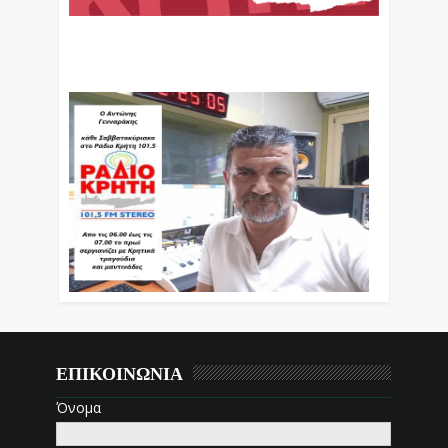
Ο Αντώνης Γενναράκης Στο Ράδιο Κρήτη Κάθε
Βράδυ Απο Τις 10 Έως Τις 12 Με Θεματικές
Εκπομπές Λόγου Και Μουσικής
ΕΠΙΚΟΙΝΩΝΙΑ
Όνομα