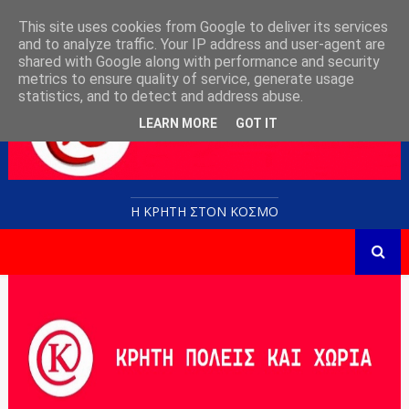
This site uses cookies from Google to deliver its services
and to analyze traffic. Your IP address and user-agent are
shared with Google along with performance and security
metrics to ensure quality of service, generate usage
statistics, and to detect and address abuse.
LEARN MORE
GOT IT
Η ΚΡΗΤΗ ΣΤΟN KOΣΜΟ