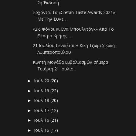
2η Έκδοση
Έρχονται Τα «Cretan Taste Awards 2021»
Με Την Συνε...
«2½ Φόνοι Κι Ένα Μπουλντόγκ» Από Το
Θέατρο Κρήτης ...
21 Ιουλίου Γεννιέται Η Κική Τζωρτζακάκη-
Λυμπεροπούλου
Κινητή Μονάδα Εμβολιασμών σήμερα
Τετάρτη 21 Ιουλίο...
Ιουλ 20
(20)
►
Ιουλ 19
(22)
►
Ιουλ 18
(20)
►
Ιουλ 17
(12)
►
Ιουλ 16
(21)
►
Ιουλ 15
(17)
►