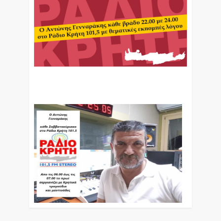
Ο Αντώνης Γενναράκης Στο Ράδιο Κρήτη Κάθε
Βράδυ Απο Τις 10 Έως Τις 12 Με Θεματικές
Εκπομπές Λόγου Και Μουσικής