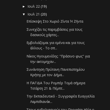
Ιουλ 22
(19)
►
Ιουλ 21
(20)
▼
Επίσκεψη Στο Χωριό Ζίντα Ή Ζήντα
Συνεχίζει τις παρεμβάσεις για τους
δασικούς χάρτες...
Εμβολιάζομαι για εμένα και για τους
άλλους - Το σπ...
Νίκος Ηγουμενίδης: "Πράσινο φως" για
την ακτομηχαν...
Συνάντηση Πρύτανη Πανεπιστημίου
Κρήτης με τον Δήμα...
Η ΠΑΓΙΔΑ Του Ρομπέρ Τομά σήμερα
Τετάρτη 21 & Πέμπτ...
Την Εκπαιδευτικό - Συγγραφέα Ευαγγελία
Λαμπιθιανάκ...
Στους εμβολιασμούς του Προφήτη Ηλία ο