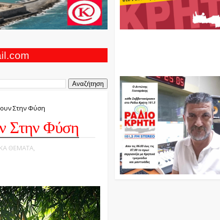
Ο Αντώνης Γενναράκης Στο Ρά
Κρήτη Κάθε Βράδυ Απο Τις 10
Τις 12 Με Θεματικές Εκπομπές
ail.com
Και Μουσικής
ζουν Στην Φύση
υν Στην Φύση
ΙΚΑ ΘΕΜΑΤΑ,