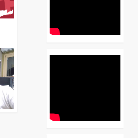
διο
 Έως
 Λόγου