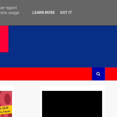
user-agent
erate usage
LEARN MORE
GOT IT