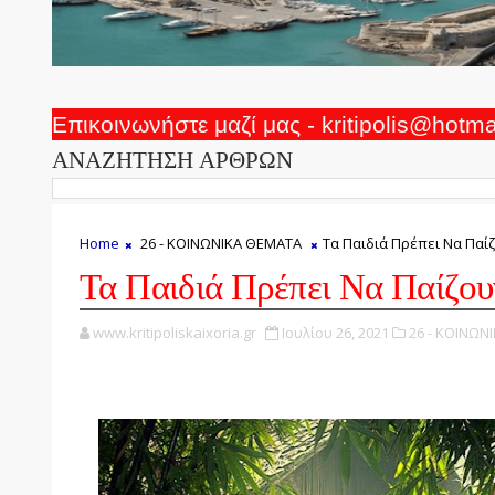
Επικοινωνήστε μαζί μας - kritipolis@hotm
ΑΝΑΖΗΤΗΣΗ ΑΡΘΡΩΝ
Home
26 - ΚΟΙΝΩΝΙΚΑ ΘΕΜΑΤΑ
Τα Παιδιά Πρέπει Να Παί
Τα Παιδιά Πρέπει Να Παίζο
www.kritipoliskaixoria.gr
Ιουλίου 26, 2021
26 - ΚΟΙΝΩΝ