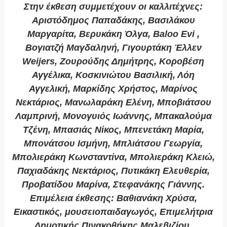
Στην έκθεση συμμετέχουν οι καλλιτέχνες:
Αριστόδημος Παπαδάκης, Βασιλάκου
Μαργαρίτα, Βερυκάκη Όλγα, Baloo Evi ,
Βογιατζή Μαγδαληνή, Γιγουρτάκη Έλλεν
Weijers, Ζουρούδης Δημήτρης, Κοροβέση
Αγγέλικα, Κοσκινιώτου Βασιλική, Λόη
Αγγελική, Μαρκίδης Χρήστος, Μαρίνος
Νεκτάριος, Μανωλαράκη Ελένη, Μποβιάτσου
Λαμπρινή, Μονογυιός Ιωάννης, Μπακαλούμα
Τζένη, Μπασιάς Νίκος, Μπενετάκη Μαρία,
Μπονάτσου Ισμήνη, Μπλιάτσου Γεωργία,
Μπολιεράκη Κωνσταντίνα, Μπολιεράκη Κλειώ,
Παχιαδάκης Νεκτάριος, Πυτικάκη Ελευθερία,
Προβατίδου Μαρίνα, Στεφανάκης Γιάννης.
Επιμέλεια έκθεσης: Βαθιανάκη Χρύσα,
Εικαστικός, μουσειοπαιδαγωγός, Επιμελήτρια
Δημοτικής Πινακοθήκης Μαλεβιζίου.