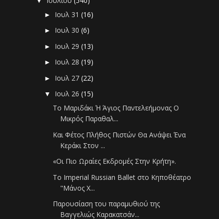
Ιουλίου
(540)
▼
Ιουλ 31
(16)
►
Ιουλ 30
(6)
►
Ιουλ 29
(13)
►
Ιουλ 28
(19)
►
Ιουλ 27
(22)
►
Ιουλ 26
(15)
▼
Το Μαριδάκι Ή Άγιος Παντελεήμονας Ο
Μικρός Παραθαλ...
Και Φέτος Πλήθος Πιστών Θα Ανάψει Ένα
Κεράκι Στον ...
«Οι Πιο Ωραίες Εκδρομές Στην Κρήτη».
To Imperial Russian Ballet στο Κηποθέατρο
"Μάνος Χ...
Παρουσίαση του παραμυθιού της
Βαγγελιώς Καρακατσάν...