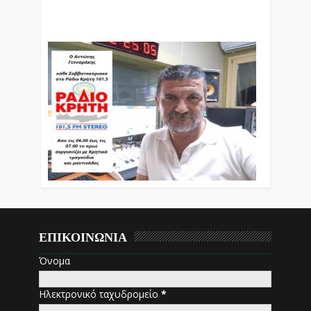
Βράδυ Απο Τις 10 Έως Τις 12 Με Θεματικές
Εκπομπές Λόγου Και Μουσικής
ΕΠΙΚΟΙΝΩΝΙΑ
Όνομα
Ηλεκτρονικό ταχυδρομείο
*