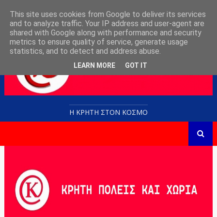
This site uses cookies from Google to deliver its services
and to analyze traffic. Your IP address and user-agent are
shared with Google along with performance and security
metrics to ensure quality of service, generate usage
statistics, and to detect and address abuse.
LEARN MORE
GOT IT
Η ΚΡΗΤΗ ΣΤΟN KOΣΜΟ