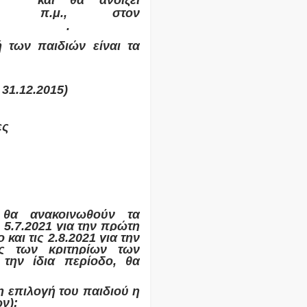
a.gr
και θα ανοίξει
π.μ., στον
oliton.gr/#/
.
ή των παιδιών είναι τα
 31.12.2015)
ες
 θα ανακοινωθούν τα
 5.7.2021 για την πρώτη
 και τις 2.8.2021 για την
ας των κριτηρίων των
 την ίδια περίοδο, θα
η επιλογή του παιδιού η
ν):