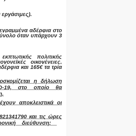
0 εργάσιμες).
γεγραμμένα αδέρφια στο
σύνολο όταν υπάρχουν 3
εκπτωτικής πολιτικής
ογονεϊκές οικογένειες,
δέρφια και 165€ τα τρία
οσκομίζεται η δήλωση
D-1
9, στο οποίο θα
η.
χουν αποκλειστικά οι
821341790 και τις ώρες
ρονική διεύθυνση:
g-