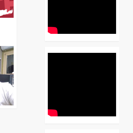
διο
 Έως
 Λόγου