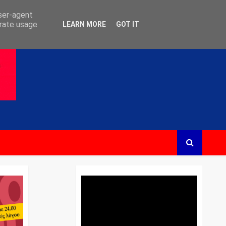
user-agent
erate usage
LEARN MORE
GOT IT