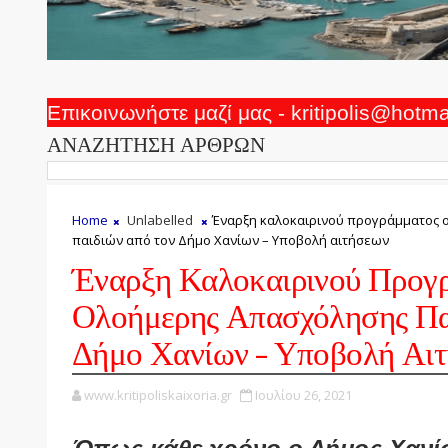
Επικοινωνήστε μαζί μας - kritipolis@hotm
ΑΝΑΖΗΤΗΣΗ ΑΡΘΡΩΝ
Home
Unlabelled
Έναρξη καλοκαιρινού προγράμματος 
παιδιών από τον Δήμο Χανίων – Υποβολή αιτήσεων
Έναρξη Καλοκαιρινού Προγ
Ολοήμερης Απασχόλησης Πα
Δήμο Χανίων – Υποβολή Αι
www.kritipoliskaixoria.gr
Ιουλίου 26, 2021