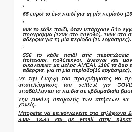
65 ευρώ το ένα παιδί για τη μία περίοδο (1
60€ το κάθε παιδί, όταν υπάρχουν δύο εγ
πρόγραμμα (120€ στο σύνολο), 165€ στο 
αδέρφια για τη μία περίοδο (10 εργάσιμες).
55€ το κάθε παιδί στις περιπτώσεις 
(τρίτεκνοι, πολύτεκνοι, άνεργοι και μον
οικογένειες με μέλος ΑΜΕΑ), 110€ τα δύο α
αδέρφια, για τη μία περίοδο(10 εργάσιμες).
Με την έναρξη του προγράμματος θα πρ
αποτελέσματος του selftest για
COVI
υποβάλλονται τα παιδιά σε εβδομαδιαία βάσ
Την ευθύνη υποβολής των αιτήσεων θα έ
γονείς.
Μπορείτε να επικοινωνείτε στο τηλέφωνο 2
9.00-
13.30
και με
e
mail στην ηλεκτ
athlitismos@chania.gr