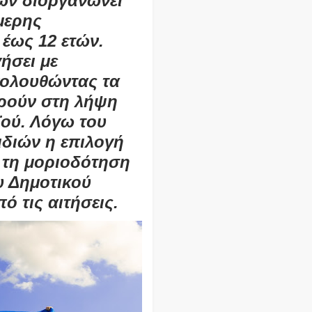
ων διοργανώνει
μερης
έως 12 ετών.
ήσει με
κολουθώντας τα
ορούν στη λήψη
ϊού. Λόγω του
ιδιών η επιλογή
 τη μοριοδότηση
υ Δημοτικού
ό τις αιτήσεις.