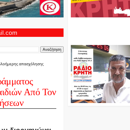
Ο Αντώνης Γενναράκης Στο Ρά
Κρήτη Κάθε Βράδυ Απο Τις 10
Τις 12 Με Θεματικές Εκπομπές
ail.com
Και Μουσικής
ολοήμερης απασχόλησης
ράμματος
ιδιών Από Τον
τήσεων