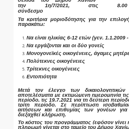
σελίδα του Δήμου Χανίων
www.chani
την
1η/7/2021,
στις 8.00 
σύνδεσμο
https://oloimeriapasxolisi.aitiseisp
Τα κριτήρια μοριοδότησης για την επιλογ
παρακάτω:
Να είναι ηλικίας 6-12 ετών (γεν. 1.1.2009 -
Να εργάζονται και οι δύο γονείς
Μονογονεϊκές οικογένειες, άγαμες μητέρ
Πολύτεκνες οικογένειες
Τρίτεκνες οικογένειες
Εντοπιότητα
Μετά τον έλεγχο των δικαιολογητικών
αποτελέσματα με εκτιμώμενη ημερομηνία τις
περίοδο, τις 19.7.2021 για τη δεύτερη περίοδο
τρίτη περίοδο. Σε περίπτωση ισοβαθμί
αιτήσεων και επιθυμίας των γονέων για
διεξαχθεί κλήρωση.
Το κόστος του προγράμματος (εφόσον γίνει 
πληρωμή γίνεται στο ταμείο του Δήμου Χανίω