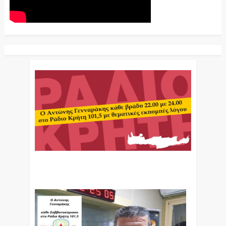
Ο Αντώνης Γενναράκης Στο Ράδιο Κρήτη Κάθε
Βράδυ Απο Τις 10 Έως Τις 12 Με Θεματικές
Εκπομπές Λόγου Και Μουσικής