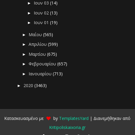
Ιουν 03
(14)
►
Ιουν 02
(13)
►
Ιουν 01
(19)
►
Μαΐου
(565)
►
Απριλίου
(599)
►
Μαρτίου
(675)
►
Φεβρουαρίου
(657)
►
Ιανουαρίου
(713)
►
2020
(3463)
►
Κατασκευασμένο με
by
TemplatesYard
| Διανεμήθηκαν από
Kritipoliskaixoria.gr