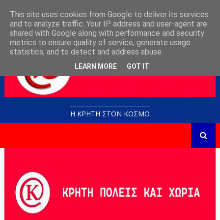
This site uses cookies from Google to deliver its services
and to analyze traffic. Your IP address and user-agent are
shared with Google along with performance and security
metrics to ensure quality of service, generate usage
statistics, and to detect and address abuse.
LEARN MORE
GOT IT
Η ΚΡΗΤΗ ΣΤΟN KOΣΜΟ