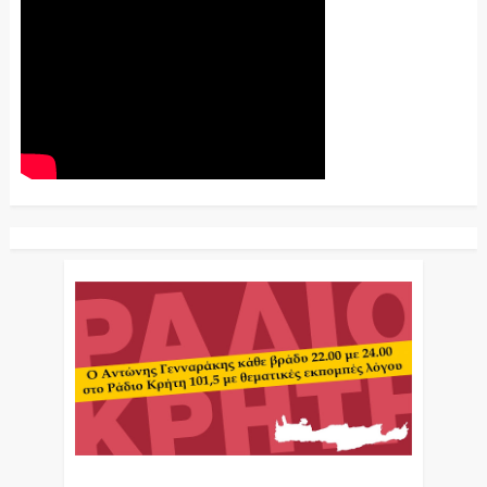
Ο Αντώνης Γενναράκης Στο Ράδιο Κρήτη Κάθε
Βράδυ Απο Τις 10 Έως Τις 12 Με Θεματικές