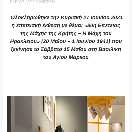
ΠΑΡΟΥΣΙΑΣΕΙΣ ΕΚΘΕΣΕΩΝ,
Ολοκληρώθηκε την Κυριακή 27 Ιουνίου 2021
η επετειακή έκθεση με θέμα: «80η Επέτειος
της Μάχης της Κρήτης – Η Μάχη του
Ηρακλείου» (20 Μαΐου – 1 Ιουνίου 1941) που
ξεκίνησε το Σάββατο 15 Μαΐου στη Βασιλική
του Αγίου Μάρκου
https://www.heraklion.gr/municipality/municip
ality-press-
releases/3ekinatosavvato15maiouhepeteiakhe
k8eshgiathmaxhthskrhths.html .