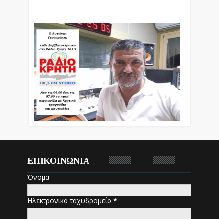
Εκπομπές Λόγου Και Μουσικής
ΕΠΙΚΟΙΝΩΝΙΑ
Όνομα
Ηλεκτρονικό ταχυδρομείο
*