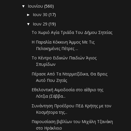
Ιουνίου
(560)
▼
Ιουν 30
(17)
►
Ιουν 29
(19)
▼
Το Χωριό Αγία Τριάδα Του Δήμου Σητείας
Η Παραλία Κόκκινη Άμμος Με Τις
Πελεκημένες Πέτρες ...
Το Κέντρο Ειδικών Παιδιών Άγιος
Σπυρίδων
Πέρασε Από Τα Ντερμιτζίδικα, Θα Βρεις
Αυτό Που Ζητάς
Εθελοντική Αιμοδοσία στο αίθριο της
Λότζια (Σάββα...
Συνάντηση Προέδρου ΠΕΔ Κρήτης με τον
Κοσμήτορα της...
Παρουσίαση βιβλίων του Μιχάλη Τζανάκη
στο Ηράκλειο