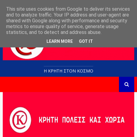
This site uses cookies from Google to deliver its services
and to analyze traffic. Your IP address and user-agent are
shared with Google along with performance and security
metrics to ensure quality of service, generate usage
statistics, and to detect and address abuse.
LEARN MORE
GOT IT
Η ΚΡΗΤΗ ΣΤΟN KOΣΜΟ