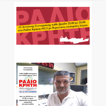
Ο Αντώνης Γενναράκης Στο Ράδιο Κρήτη Κάθε
Βράδυ Απο Τις 10 Έως Τις 12 Με Θεματικές
Εκπομπές Λόγου Και Μουσικής