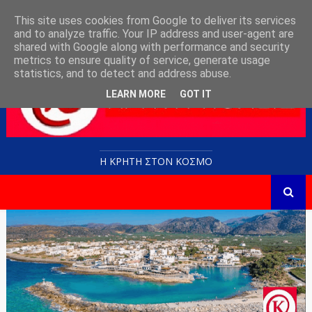
This site uses cookies from Google to deliver its services
and to analyze traffic. Your IP address and user-agent are
shared with Google along with performance and security
metrics to ensure quality of service, generate usage
statistics, and to detect and address abuse.
LEARN MORE
GOT IT
Η ΚΡΗΤΗ ΣΤΟN KOΣΜΟ