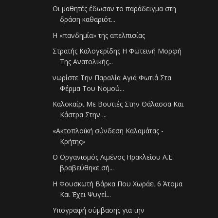
Οι μαθητές έδωσαν το παράδειγμα στη
δράση καθαριότ...
Η «πανδημία» της απελπισίας
Στρατής Καλογερίδης Η Φωτεινή Μορφή
Της Ανατολικής...
νωρίστε Την Παραλία Αγιά Φωτιά Στα
Φέρμα Του Νομού...
Καλοκαίρι Με Βουτιές Στην Θάλασσα Και
Κάστρα Στην ...
«Aκτοπλοϊκή σύνδεση Καλαμάτας -
Κρήτης»
Ο Oργανισμός Λιμένος Ηρακλείου Α.Ε.
βραβεύθηκε σή...
Η Φουσκωτή Βάρκα Που Χωράει 6 Άτομα
Και Έχει Ψυγεί...
Υπογραφή σύμβασης για την