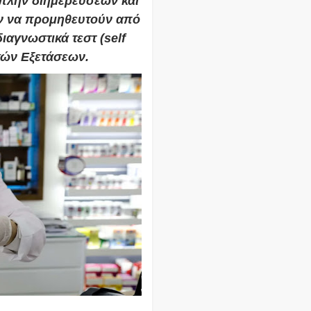
 πλην διημερεύσεων και
ν να προμηθευτούν από
αγνωστικά τεστ (self
κών Εξετάσεων.