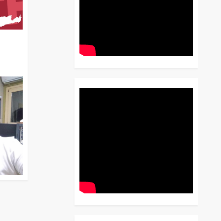
διο
 Έως
 Λόγου