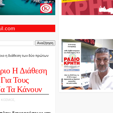
Ο Αντώνης Γενναράκης Στο Ρά
Κρήτη Κάθε Βράδυ Απο Τις 10
Τις 12 Με Θεματικές Εκπομπές
ail.com
Και Μουσικής
ύριο η διάθεση των δύο πρώτων
ριο Η Διάθεση
Για Τους
Να Τα Κάνουν
 - ΚΟΣΜΟΣ,