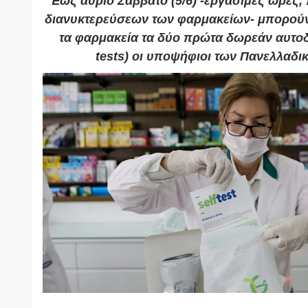
Έως αύριο Σάββατο (5/6) -εργάσιμες ώρες,
διανυκτερεύσεων των φαρμακείων- μπορού
τα φαρμακεία τα δύο πρώτα δωρεάν αυτοδι
tests) οι υποψήφιοι των Πανελλαδι