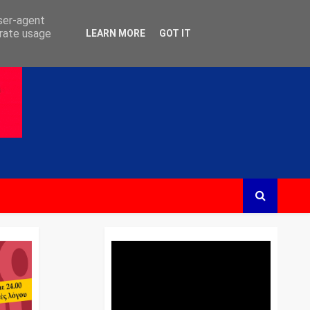
user-agent
erate usage
LEARN MORE
GOT IT