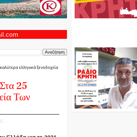
Ο Αντώνης Γενναράκης Στο Ρά
Κρήτη Κάθε Βράδυ Απο Τις 10
Τις 12 Με Θεματικές Εκπομπές
ail.com
Και Μουσικής
 καλύτερα ελληνικά ξενοδοχεία
Στα 25
εία Των
Σ,