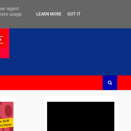
user-agent
erate usage
LEARN MORE
GOT IT