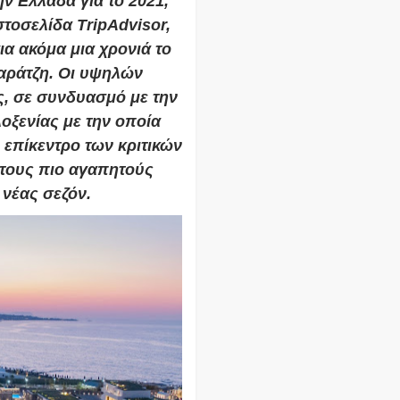
ην Ελλάδα για το 2021,
τοσελίδα TripAdvisor,
ια ακόμα μια χρονιά το
αράτζη. Οι υψηλών
, σε συνδυασμό με την
λοξενίας με την οποία
 επίκεντρο των κριτικών
 τους πιο αγαπητούς
νέας σεζόν.