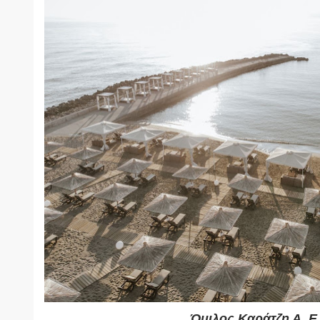
Όμιλος Καράτζη Α. Ε