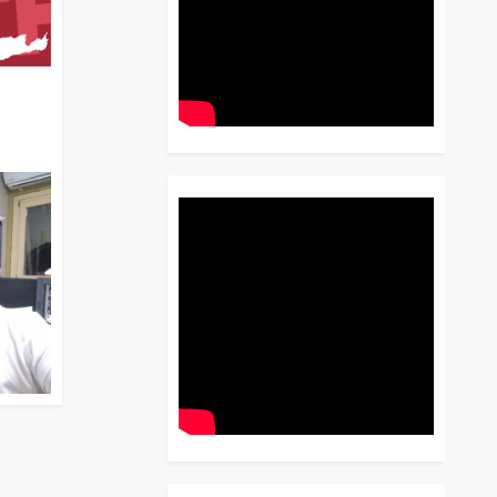
διο
 Έως
 Λόγου