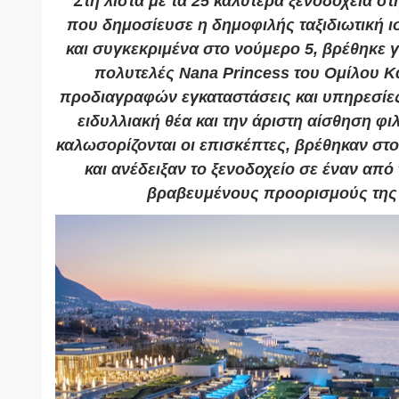
Στη λίστα με τα 25 καλύτερα ξενοδοχεία στ
που δημοσίευσε η δημοφιλής ταξιδιωτική ισ
και συγκεκριμένα στο νούμερο 5, βρέθηκε γ
πολυτελές Nana Princess του Oμίλου Κ
προδιαγραφών εγκαταστάσεις και υπηρεσίες
ειδυλλιακή θέα και την άριστη αίσθηση φι
καλωσορίζονται οι επισκέπτες, βρέθηκαν στο
και ανέδειξαν το ξενοδοχείο σε έναν από
βραβευμένους προορισμούς της 