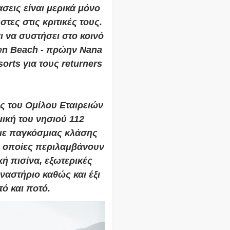
ασεις είναι μερικά μόνο
τες στις κριτικές τους.
ι να συστήσει στο κοινό
den Beach - πρώην Nana
orts για τους returners
ης του Ομίλου Εταιρειών
μική του νησιού 112
 με παγκόσμιας κλάσης
ι οποίες περιλαμβάνουν
κή πισίνα, εξωτερικές
μναστήριο καθώς και έξι
ό και ποτό.