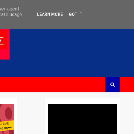
user-agent
erate usage
LEARN MORE
GOT IT