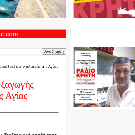
Ο Αντώνης Γενναράκης Στο Ρά
Κρήτη Κάθε Βράδυ Απο Τις 10
Τις 12 Με Θεματικές Εκπομπές
ail.com
Και Μουσικής
pid test στην πλατεία της Αγίας
εξαγωγής
ς Αγίας