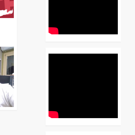
διο
 Έως
 Λόγου