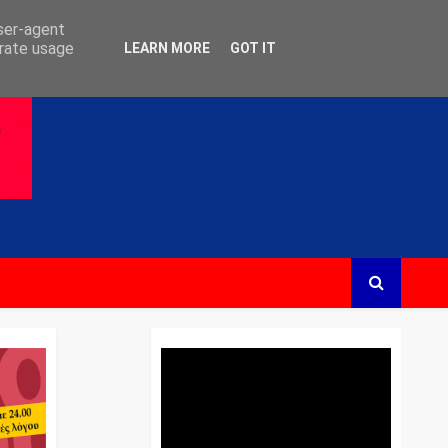
user-agent
erate usage
LEARN MORE
GOT IT