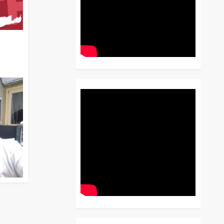
διο
 Έως
 Λόγου