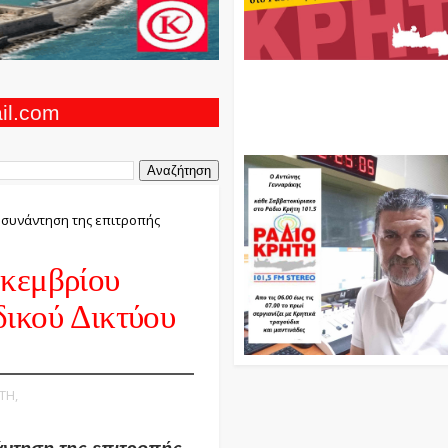
Ο Αντώνης Γενναράκης Στο Ρά
Κρήτη Κάθε Βράδυ Απο Τις 10
Τις 12 Με Θεματικές Εκπομπές
ail.com
Και Μουσικής
 συνάντηση της επιτροπής
εκεμβρίου
δικού Δικτύου
ΤΗ,