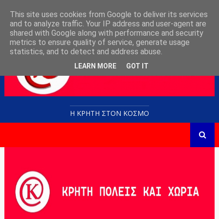
This site uses cookies from Google to deliver its services
and to analyze traffic. Your IP address and user-agent are
shared with Google along with performance and security
metrics to ensure quality of service, generate usage
statistics, and to detect and address abuse.
LEARN MORE
GOT IT
Η ΚΡΗΤΗ ΣΤΟN KOΣΜΟ