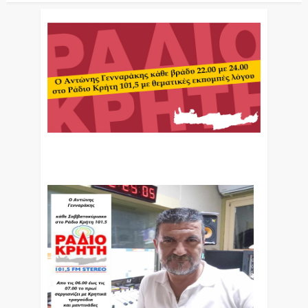
Ο Αντώνης Γενναράκης Στο Ράδιο Κρήτη Κάθε
Βράδυ Απο Τις 10 Έως Τις 12 Με Θεματικές
Εκπομπές Λόγου Και Μουσικής