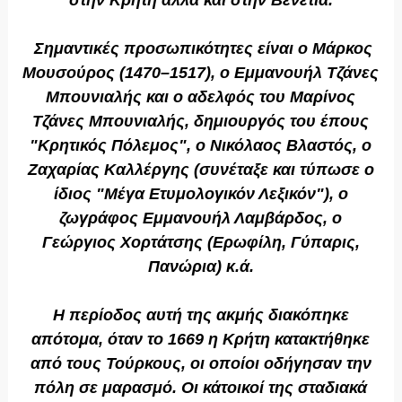
στην Κρήτη αλλά και στην Βενετία.
Σημαντικές προσωπικότητες είναι ο Μάρκος
Μουσούρος (1470–1517), ο Εμμανουήλ Τζάνες
Μπουνιαλής και ο αδελφός του Μαρίνος
Τζάνες Μπουνιαλής, δημιουργός του έπους
"Κρητικός Πόλεμος", ο Νικόλαος Βλαστός, ο
Ζαχαρίας Καλλέργης (συνέταξε και τύπωσε ο
ίδιος "Μέγα Ετυμολογικόν Λεξικόν"), ο
ζωγράφος Εμμανουήλ Λαμβάρδος, ο
Γεώργιος Χορτάτσης (Ερωφίλη, Γύπαρις,
Πανώρια) κ.ά.
Η περίοδος αυτή της ακμής διακόπηκε
απότομα, όταν το 1669 η Κρήτη κατακτήθηκε
από τους Τούρκους, οι οποίοι οδήγησαν την
πόλη σε μαρασμό. Οι κάτοικοί της σταδιακά