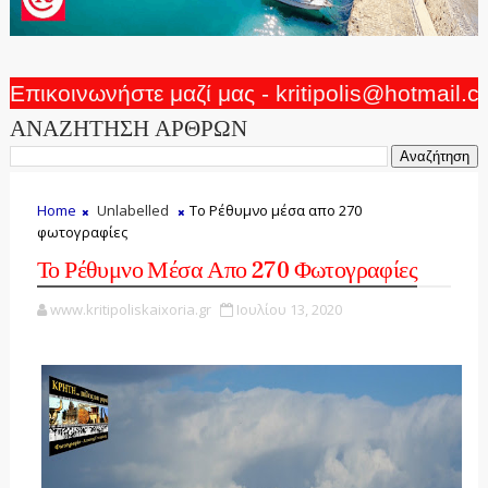
Επικοινωνήστε μαζί μας - kritipolis@hotmail.
ΑΝΑΖΗΤΗΣΗ ΑΡΘΡΩΝ
Home
Unlabelled
Το Ρέθυμνο μέσα απο 270
φωτογραφίες
Το Ρέθυμνο Μέσα Απο 270 Φωτογραφίες
www.kritipoliskaixoria.gr
Ιουλίου 13, 2020