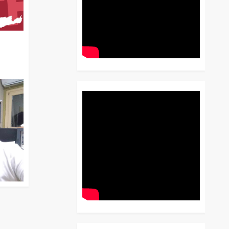
διο
 Έως
 Λόγου