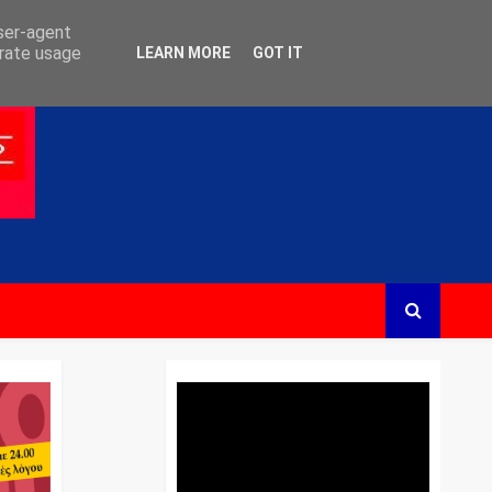
user-agent
erate usage
LEARN MORE
GOT IT