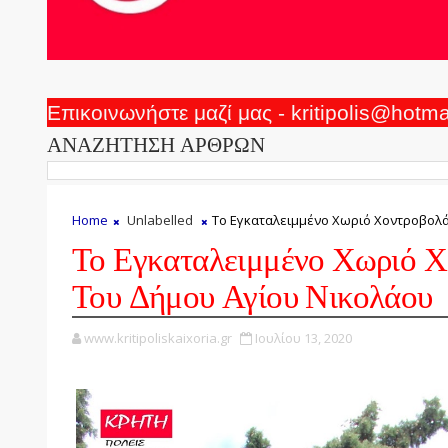
Επικοινωνήστε μαζί μας - kritipolis@hotm
ΑΝΑΖΗΤΗΣΗ ΑΡΘΡΩΝ
Home
Unlabelled
Το Εγκαταλειμμένο Χωριό Χοντροβολά
Το Εγκαταλειμμένο Χωριό Χ
Του Δήμου Αγίου Νικολάου
www.kritipoliskaixoria.gr
Ιουλίου 13, 2020