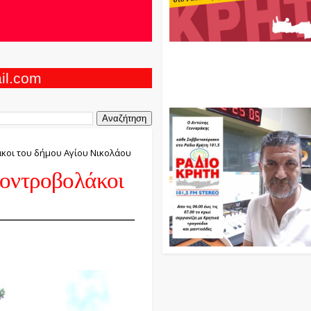
Ο Αντώνης Γενναράκης Στο Ρά
Κρήτη Κάθε Βράδυ Απο Τις 10
Τις 12 Με Θεματικές Εκπομπές
ail.com
Και Μουσικής
κοι του δήμου Αγίου Νικολάου
οντροβολάκοι