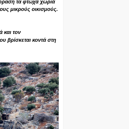
κφραση τα φτωχά χωριά
τους μικρούς οικισμούς.
ιος,
Δίλλακος - Αγία
 και τον
ου βρίσκεται κοντά στη