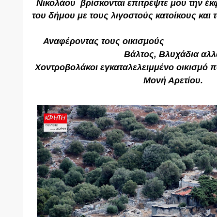
Νικολάου βρίσκονται επιτρέψτε μου την έ
του δήμου με τους λιγοστούς κατοίκους και 
Αναφέροντας
τους οικισμούς
Άγιος
Γεώργ
Σοφία
Βάλτος, Βλυχάδια αλλά
Χοντροβολάκοι
εγκαταλελειμμένο οικισμό π
Μονή Αρετίου.