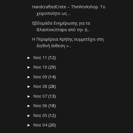
HandcraftedCrete – TheWorkshop. Το
χειροποίητο ως ...
Εβδομάδα Ενημέρωσης για τα
Βλαστοκύτταρα από την Δ...
Η Περιφέρεια Κρήτης συμμετέχει στη
διεθνή έκθεση «...
Νοε 11
(12)
►
Νοε 10
(29)
►
Νοε 09
(14)
►
Νοε 08
(28)
►
Νοε 07
(13)
►
Νοε 06
(18)
►
Νοε 05
(12)
►
Νοε 04
(20)
►