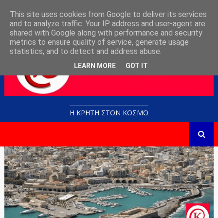
This site uses cookies from Google to deliver its services
and to analyze traffic. Your IP address and user-agent are
shared with Google along with performance and security
metrics to ensure quality of service, generate usage
statistics, and to detect and address abuse.
LEARN MORE
GOT IT
Η ΚΡΗΤΗ ΣΤΟN KOΣΜΟ