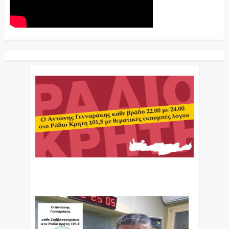
Ο Αντώνης Γενναράκης Στο Ράδιο Κρήτη Κάθε
Βράδυ Απο Τις 10 Έως Τις 12 Με Θεματικές
Εκπομπές Λόγου Και Μουσικής