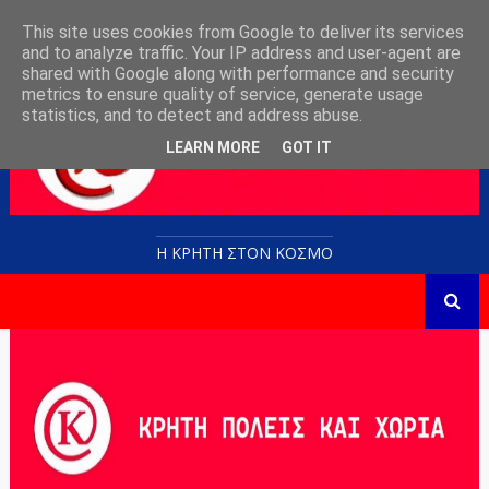
This site uses cookies from Google to deliver its services
and to analyze traffic. Your IP address and user-agent are
shared with Google along with performance and security
metrics to ensure quality of service, generate usage
statistics, and to detect and address abuse.
LEARN MORE
GOT IT
Η ΚΡΗΤΗ ΣΤΟN KOΣΜΟ