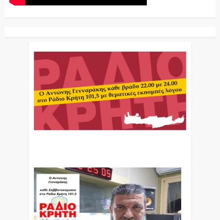
Ο Αντώνης Γενναράκης Στο Ράδιο Κρήτη Κάθε
Βράδυ Απο Τις 10 Έως Τις 12 Με Θεματικές
Εκπομπές Λόγου Και Μουσικής