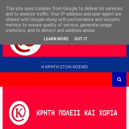
This site uses cookies from Google to deliver its services
and to analyze traffic. Your IP address and user-agent are
shared with Google along with performance and security
metrics to ensure quality of service, generate usage
statistics, and to detect and address abuse.
LEARN MORE
GOT IT
Η ΚΡΗΤΗ ΣΤΟN KOΣΜΟ