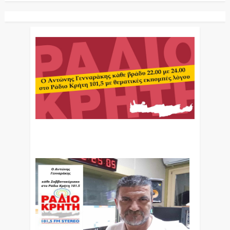
Ο Αντώνης Γενναράκης Στο Ράδιο Κρήτη Κάθε
Βράδυ Απο Τις 10 Έως Τις 12 Με Θεματικές
Εκπομπές Λόγου Και Μουσικής