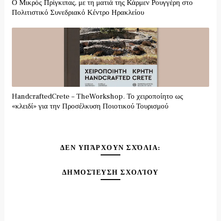
Ο Μικρός Πρίγκιπας, με τη ματιά της Κάρμεν Ρουγγέρη στο
Πολιτιστικό Συνεδριακό Κέντρο Ηρακλείου
HandcraftedCrete – TheWorkshop. Το χειροποίητο ως
«κλειδί» για την Προσέλκυση Ποιοτικού Τουρισμού
ΔΕΝ ΥΠΆΡΧΟΥΝ ΣΧΌΛΙΑ:
ΔΗΜΟΣΊΕΥΣΗ ΣΧΟΛΊΟΥ