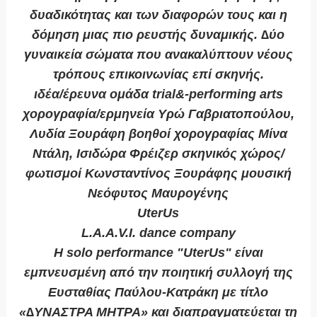
δυαδικότητας και των διαφορών τους και η
δόμηση μιας πιο ρευστής δυναμικής. ∆ύο
γυναικεία σώματα που ανακαλύπτουν νέους
τρόπους επικοινωνίας επί σκηνής.
ιδέα/έρευνα ομάδα trial&-performing arts
χορογραφία/ερμηνεία Υρώ Γαβριατοπούλου,
Λυδία Ξουράφη βοηθοί χορογραφίας Μίνα
Ντάλη, Ισιδώρα Φρέιζερ σκηνικός χώρος/
φωτισμοί Κωνσταντίνος Ξουράφης μουσική
Νεόφυτος Μαυρογένης
UterUs
L.A.A.V.I. dance company
Η solo performance "UterUs" είναι
εμπνευσμένη από την ποιητική συλλογή της
Ευσταθίας Παύλου-Κατράκη με τίτλο
«∆ΥΝΑΣΤΡΑ ΜΗΤΡΑ» και διαπραγματεύεται τη