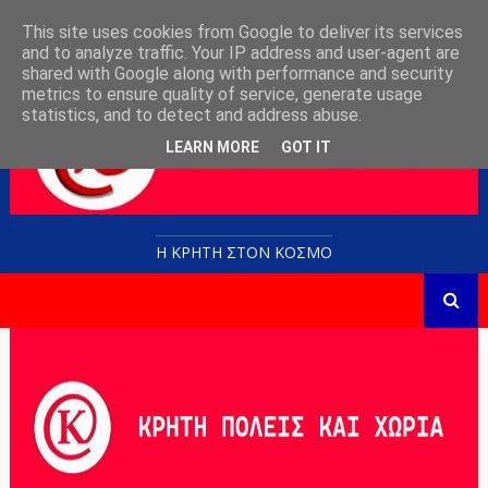
This site uses cookies from Google to deliver its services
and to analyze traffic. Your IP address and user-agent are
shared with Google along with performance and security
metrics to ensure quality of service, generate usage
statistics, and to detect and address abuse.
LEARN MORE
GOT IT
Η ΚΡΗΤΗ ΣΤΟN KOΣΜΟ