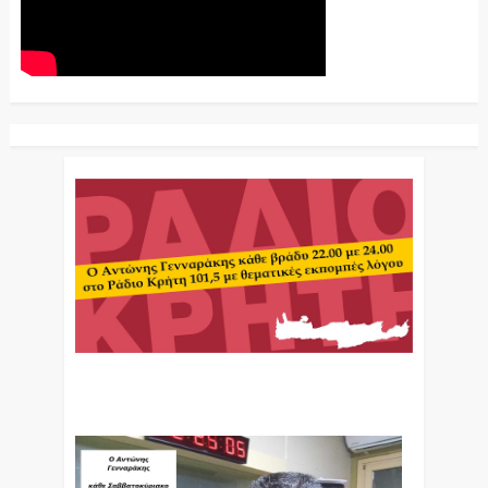
Ο Αντώνης Γενναράκης Στο Ράδιο Κρήτη Κάθε
Βράδυ Απο Τις 10 Έως Τις 12 Με Θεματικές
Εκπομπές Λόγου Και Μουσικής