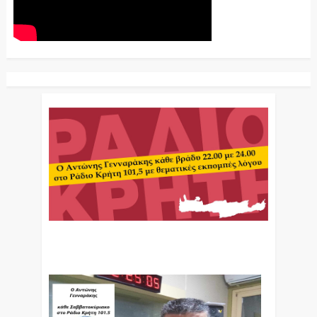
Ο Αντώνης Γενναράκης Στο Ράδιο Κρήτη Κάθε
Βράδυ Απο Τις 10 Έως Τις 12 Με Θεματικές
Εκπομπές Λόγου Και Μουσικής