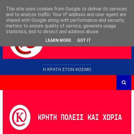
This site uses cookies from Google to deliver its services
and to analyze traffic. Your IP address and user-agent are
shared with Google along with performance and security
metrics to ensure quality of service, generate usage
statistics, and to detect and address abuse.
LEARN MORE
GOT IT
Η ΚΡΗΤΗ ΣΤΟN KOΣΜΟ