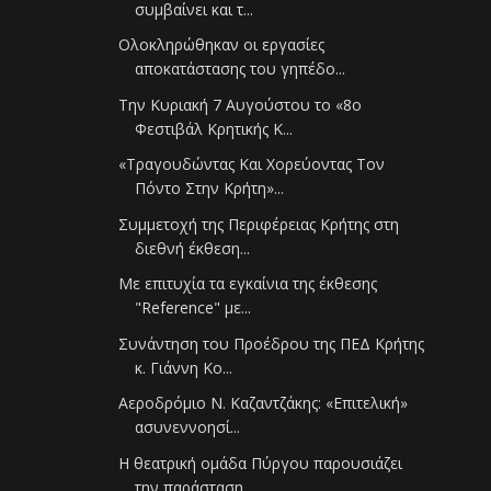
συμβαίνει και τ...
Ολοκληρώθηκαν οι εργασίες
αποκατάστασης του γηπέδο...
Την Κυριακή 7 Αυγούστου το «8ο
Φεστιβάλ Κρητικής Κ...
«Τραγουδώντας Και Χορεύοντας Τον
Πόντο Στην Κρήτη»...
Συμμετοχή της Περιφέρειας Κρήτης στη
διεθνή έκθεση...
Με επιτυχία τα εγκαίνια της έκθεσης
"Reference" με...
Συνάντηση του Προέδρου της ΠΕΔ Κρήτης
κ. Γιάννη Κο...
Αεροδρόμιο Ν. Καζαντζάκης: «Επιτελική»
ασυνεννοησί...
Η θεατρική ομάδα Πύργου παρουσιάζει
την παράσταση ...